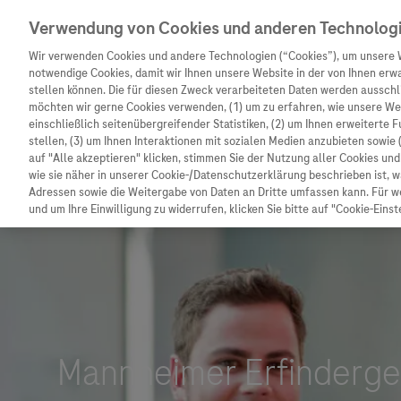
Verwendung von Cookies und anderen Technolog
Wir verwenden Cookies und andere Technologien (“Cookies”), um unsere 
notwendige Cookies, damit wir Ihnen unsere Website in der von Ihnen erw
stellen können. Die für diesen Zweck verarbeiteten Daten werden ausschli
möchten wir gerne Cookies verwenden, (1) um zu erfahren, wie unsere W
Unternehmen
Innovation
Patienteninformation
einschließlich seitenübergreifender Statistiken, (2) um Ihnen erweiterte 
stellen, (3) um Ihnen Interaktionen mit sozialen Medien anzubieten sowie 
auf "Alle akzeptieren" klicken, stimmen Sie der Nutzung aller Cookies u
wie sie näher in unserer Cookie-/Datenschutzerklärung beschrieben ist, 
Adressen sowie die Weitergabe von Daten an Dritte umfassen kann. Für we
und um Ihre Einwilligung zu widerrufen, klicken Sie bitte auf "Cookie-Einst
Unternehmen
Innovation
Patienteninformat
Wer wir sind
Forschung
Unser Service für P
Was uns antreibt
Personalisierte Medizin
Informationen zu K
Unsere Standorte
Digitalisierung
Diagnostik ist Vors