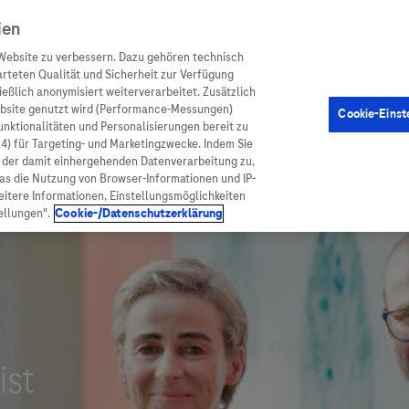
ien
Website zu verbessern. Dazu gehören technisch
arteten Qualität und Sicherheit zur Verfügung
eßlich anonymisiert weiterverarbeitet. Zusätzlich
ebsite genutzt wird (Performance-Messungen)
Cookie-Einst
en
Arzneimittel
Diagnostik
Funktionalitäten und Personalisierungen bereit zu
(4) für Targeting- und Marketingzwecke. Indem Sie
nd der damit einhergehenden Datenverarbeitung zu,
was die Nutzung von Browser-Informationen und IP-
itere Informationen, Einstellungsmöglichkeiten
ellungen".
Cookie-/Datenschutzerklärung
ionen
Arzneimittel
atient:innen
Arzneimittel A-Z
rankheiten
Roche Pipeline
orge
Roche Fachportal