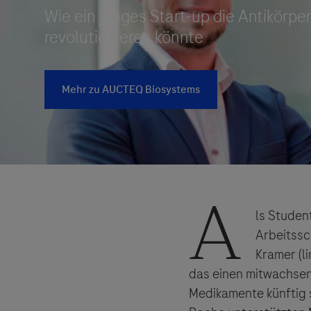
Roche Stories
Blog Zukunftslabor
Klinische Studien
Events
Podcast
A
ls Studen
Arbeitssc
Kramer (l
das einen mitwachsen
Medikamente künftig 