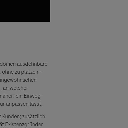
es Dritter
tionen und
Kondomen ausdehnbare
, ohne zu platzen –
 ungewöhnlichen
g, an welcher
näher: ein Einweg-
tur anpassen lässt.
t Kunden; zusätzlich
rät Existenzgründer