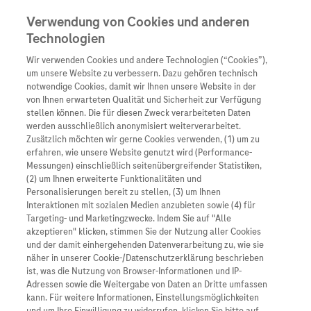
Verwendung von Cookies und anderen
Technologien
Wir verwenden Cookies und andere Technologien (“Cookies”),
Unternehmen
um unsere Website zu verbessern. Dazu gehören technisch
notwendige Cookies, damit wir Ihnen unsere Website in der
Innovation
von Ihnen erwarteten Qualität und Sicherheit zur Verfügung
stellen können. Die für diesen Zweck verarbeiteten Daten
Übersicht
werden ausschließlich anonymisiert weiterverarbeitet.
Übersicht
Zusätzlich möchten wir gerne Cookies verwenden, (1) um zu
Wer wir sind
erfahren, wie unsere Website genutzt wird (Performance-
Messungen) einschließlich seitenübergreifender Statistiken,
Forschung
(2) um Ihnen erweiterte Funktionalitäten und
Was uns antreibt
Personalisierungen bereit zu stellen, (3) um Ihnen
Personalisierte Mediz
Interaktionen mit sozialen Medien anzubieten sowie (4) für
Unsere Standorte
Targeting- und Marketingzwecke. Indem Sie auf "Alle
akzeptieren" klicken, stimmen Sie der Nutzung aller Cookies
Digitalisierung
und der damit einhergehenden Datenverarbeitung zu, wie sie
Roche Stories
näher in unserer Cookie-/Datenschutzerklärung beschrieben
Blog Zukunftslabor
ist, was die Nutzung von Browser-Informationen und IP-
Events
Adressen sowie die Weitergabe von Daten an Dritte umfassen
Patienteninformati
kann. Für weitere Informationen, Einstellungsmöglichkeiten