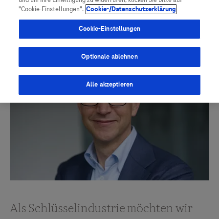
und um Ihre Einwilligung zu widerrufen, klicken Sie bitte auf
Vigilanz-Training
Podcast
"Cookie-Einstellungen".
Cookie-/Datenschutzerklärung
Cookie-Einstellungen
Optionale ablehnen
Alle akzeptieren