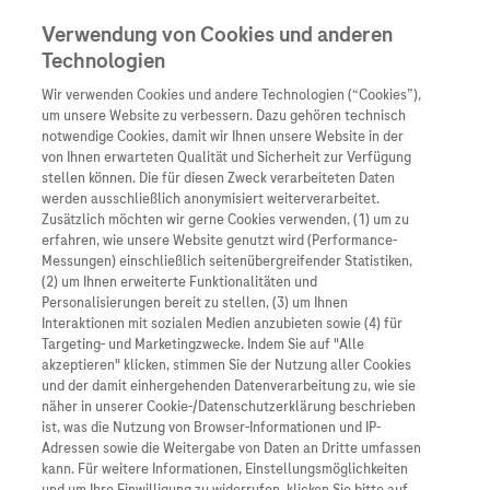
Verwendung von Cookies und anderen
Technologien
Wir verwenden Cookies und andere Technologien (“Cookies”),
Unternehmen
um unsere Website zu verbessern. Dazu gehören technisch
notwendige Cookies, damit wir Ihnen unsere Website in der
Innovation
von Ihnen erwarteten Qualität und Sicherheit zur Verfügung
stellen können. Die für diesen Zweck verarbeiteten Daten
Übersicht
Patienteninformati
werden ausschließlich anonymisiert weiterverarbeitet.
Übersicht
Arzneimittel
Zusätzlich möchten wir gerne Cookies verwenden, (1) um zu
Wer wir sind
erfahren, wie unsere Website genutzt wird (Performance-
Übersicht
Diagnostik
Messungen) einschließlich seitenübergreifender Statistiken,
Forschung
Übersicht
(2) um Ihnen erweiterte Funktionalitäten und
Was uns antreibt
Unser Service für Pat
Personalisierungen bereit zu stellen, (3) um Ihnen
Personalisierte Mediz
Interaktionen mit sozialen Medien anzubieten sowie (4) für
Kontakt
Arzneimittel A-Z
Unsere Standorte
Targeting- und Marketingzwecke. Indem Sie auf "Alle
Informationen zu Kra
Presse
akzeptieren" klicken, stimmen Sie der Nutzung aller Cookies
Digitalisierung
und der damit einhergehenden Datenverarbeitung zu, wie sie
Roche Pipeline
Roche Stories
Karriere
näher in unserer Cookie-/Datenschutzerklärung beschrieben
Diagnostik ist Vorsor
Blog Zukunftslabor
ist, was die Nutzung von Browser-Informationen und IP-
Roche Fachportal
Events
Adressen sowie die Weitergabe von Daten an Dritte umfassen
Klinische Studien
kann. Für weitere Informationen, Einstellungsmöglichkeiten