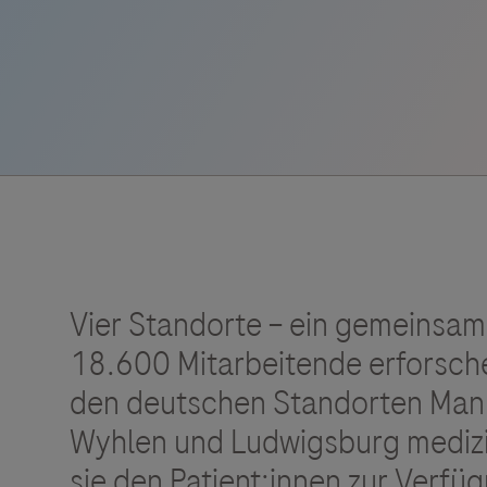
Roche Stories
Blog Zukunftslabor
Klinische Studien
Events
Podcast
Vier Standorte – ein gemeinsam
18.600 Mitarbeitende erforsche
den deutschen Standorten Man
Wyhlen und Ludwigsburg medizin
sie den Patient:innen zur Verfü