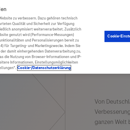
ien
Website zu verbessern. Dazu gehören technisch
arteten Qualität und Sicherheit zur Verfügung
eßlich anonymisiert weiterverarbeitet. Zusätzlich
ebsite genutzt wird (Performance-Messungen)
Cookie-Einst
en
Arzneimittel
Diagnostik
Funktionalitäten und Personalisierungen bereit zu
(4) für Targeting- und Marketingzwecke. Indem Sie
nd der damit einhergehenden Datenverarbeitung zu,
was die Nutzung von Browser-Informationen und IP-
itere Informationen, Einstellungsmöglichkeiten
ellungen".
Cookie-/Datenschutzerklärung
ionen
Arzneimittel
atient:innen
Arzneimittel A-Z
rankheiten
Roche Pipeline
orge
Roche Fachportal