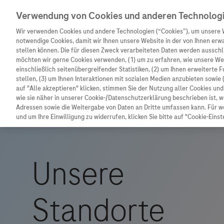
Verwendung von Cookies und anderen Technolog
Wir verwenden Cookies und andere Technologien (“Cookies”), um unsere 
notwendige Cookies, damit wir Ihnen unsere Website in der von Ihnen erw
stellen können. Die für diesen Zweck verarbeiteten Daten werden ausschli
möchten wir gerne Cookies verwenden, (1) um zu erfahren, wie unsere W
Unternehmen
Innovation
Patienteninformation
einschließlich seitenübergreifender Statistiken, (2) um Ihnen erweiterte 
stellen, (3) um Ihnen Interaktionen mit sozialen Medien anzubieten sowie 
auf "Alle akzeptieren" klicken, stimmen Sie der Nutzung aller Cookies u
wie sie näher in unserer Cookie-/Datenschutzerklärung beschrieben ist, 
Adressen sowie die Weitergabe von Daten an Dritte umfassen kann. Für we
und um Ihre Einwilligung zu widerrufen, klicken Sie bitte auf "Cookie-Einst
Unternehmen
Innovation
Patienteninformat
Wer wir sind
Forschung
Unser Service für P
Was uns antreibt
Personalisierte Medizin
Informationen zu K
Unsere Standorte
Digitalisierung
Diagnostik ist Vors