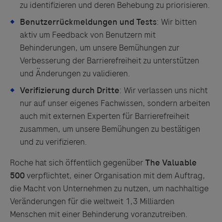
zu identifizieren und deren Behebung zu priorisieren.
Benutzerrückmeldungen und Tests
: Wir bitten
aktiv um Feedback von Benutzern mit
Behinderungen, um unsere Bemühungen zur
Links zu Websites Dritter werden im Sinne des
Verbesserung der Barrierefreiheit zu unterstützen
Servicegedankens angeboten. Der Herausgeber äußert
und Änderungen zu validieren.
keine Meinung über den Inhalt von Websites Dritter und
Verifizierung durch Dritte
: Wir verlassen uns nicht
lehnt ausdrücklich jegliche Verantwortung für
nur auf unser eigenes Fachwissen, sondern arbeiten
Drittinformationen und deren Verwendung ab.
auch mit externen Experten für Barrierefreiheit
zusammen, um unsere Bemühungen zu bestätigen
und zu verifizieren.
Roche hat sich öffentlich gegenüber
The Valuable
500
verpflichtet, einer Organisation mit dem Auftrag,
die Macht von Unternehmen zu nutzen, um nachhaltige
Veränderungen für die weltweit 1,3 Milliarden
Menschen mit einer Behinderung voranzutreiben.