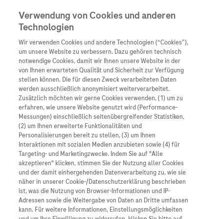
Verwendung von Cookies und anderen
Technologien
Wir verwenden Cookies und andere Technologien (“Cookies”),
Unternehmen
um unsere Website zu verbessern. Dazu gehören technisch
notwendige Cookies, damit wir Ihnen unsere Website in der
Innovation
von Ihnen erwarteten Qualität und Sicherheit zur Verfügung
stellen können. Die für diesen Zweck verarbeiteten Daten
Übersicht
Patienteninformati
werden ausschließlich anonymisiert weiterverarbeitet.
Übersicht
Arzneimittel
Zusätzlich möchten wir gerne Cookies verwenden, (1) um zu
Wer wir sind
erfahren, wie unsere Website genutzt wird (Performance-
Übersicht
Diagnostik
Messungen) einschließlich seitenübergreifender Statistiken,
Forschung
Wir bei Roche verpflichten uns, sicherzustellen, dass
Übersicht
(2) um Ihnen erweiterte Funktionalitäten und
Was uns antreibt
Unser Service für Pat
unsere Websites und digitalen Ressourcen für alle
Personalisierungen bereit zu stellen, (3) um Ihnen
Personalisierte Mediz
Interaktionen mit sozialen Medien anzubieten sowie (4) für
Benutzer zugänglich sind. Wir sind uns bewusst, dass
Kontakt
Arzneimittel A-Z
Unsere Standorte
Targeting- und Marketingzwecke. Indem Sie auf "Alle
Informationen zu Kra
vollständige Barrierefreiheit ein fortlaufender Prozess
Presse
akzeptieren" klicken, stimmen Sie der Nutzung aller Cookies
Digitalisierung
ist, und arbeiten aktiv daran, die Zugänglichkeit dieser
und der damit einhergehenden Datenverarbeitung zu, wie sie
Roche Pipeline
Roche Stories
Karriere
näher in unserer Cookie-/Datenschutzerklärung beschrieben
Diagnostik ist Vorsor
Website zu verbessern und unternehmensweite
Blog Zukunftslabor
ist, was die Nutzung von Browser-Informationen und IP-
Roche Fachportal
Änderungen umzusetzen, um die Benutzerfreundlichkeit
Events
Adressen sowie die Weitergabe von Daten an Dritte umfassen
Klinische Studien
kann. Für weitere Informationen, Einstellungsmöglichkeiten
und Inklusivität all unserer digitalen Berührungspunkte