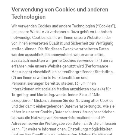
Verwendung von Cookies und anderen
Technologien
Wir verwenden Cookies und andere Technologien (“Cookies”),
Unternehmen
um unsere Website zu verbessern. Dazu gehören technisch
notwendige Cookies, damit wir Ihnen unsere Website in der
Innovation
von Ihnen erwarteten Qualität und Sicherheit zur Verfügung
stellen können. Die für diesen Zweck verarbeiteten Daten
Übersicht
Patienteninformati
werden ausschließlich anonymisiert weiterverarbeitet.
Übersicht
Arzneimittel
Zusätzlich möchten wir gerne Cookies verwenden, (1) um zu
Wer wir sind
erfahren, wie unsere Website genutzt wird (Performance-
Übersicht
Diagnostik
Messungen) einschließlich seitenübergreifender Statistiken,
Forschung
Übersicht
(2) um Ihnen erweiterte Funktionalitäten und
Was uns antreibt
Unser Service für Pat
Personalisierungen bereit zu stellen, (3) um Ihnen
Personalisierte Mediz
Interaktionen mit sozialen Medien anzubieten sowie (4) für
Kontakt
Arzneimittel A-Z
Unsere Standorte
Targeting- und Marketingzwecke. Indem Sie auf "Alle
Informationen zu Kra
Presse
akzeptieren" klicken, stimmen Sie der Nutzung aller Cookies
Digitalisierung
und der damit einhergehenden Datenverarbeitung zu, wie sie
Roche Pipeline
Roche Stories
Karriere
näher in unserer Cookie-/Datenschutzerklärung beschrieben
Diagnostik ist Vorsor
Blog Zukunftslabor
ist, was die Nutzung von Browser-Informationen und IP-
Roche Fachportal
Events
Adressen sowie die Weitergabe von Daten an Dritte umfassen
Klinische Studien
kann. Für weitere Informationen, Einstellungsmöglichkeiten