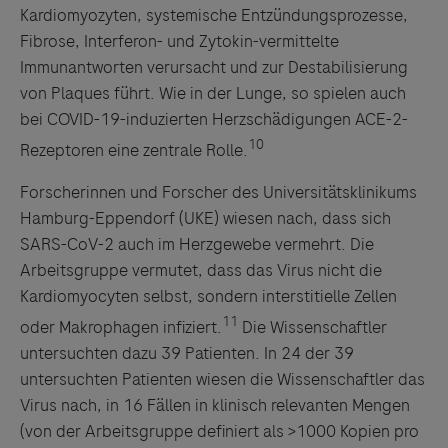
Kardiomyozyten, systemische Entzündungsprozesse,
Fibrose, Interferon- und Zytokin-vermittelte
Immunantworten verursacht und zur Destabilisierung
von Plaques führt. Wie in der Lunge, so spielen auch
Links zu Websites Dritter werden im Sinne des
bei COVID-19-induzierten Herzschädigungen ACE-2-
Servicegedankens angeboten. Der Herausgeber äußert
10
Rezeptoren eine zentrale Rolle.
keine Meinung über den Inhalt von Websites Dritter und
lehnt ausdrücklich jegliche Verantwortung für
Forscherinnen und Forscher des Universitätsklinikums
Drittinformationen und deren Verwendung ab.
Hamburg-Eppendorf (UKE) wiesen nach, dass sich
SARS-CoV-2 auch im Herzgewebe vermehrt. Die
Arbeitsgruppe vermutet, dass das Virus nicht die
Kardiomyocyten selbst, sondern interstitielle Zellen
11
oder Makrophagen infiziert.
Die Wissenschaftler
untersuchten dazu 39 Patienten. In 24 der 39
untersuchten Patienten wiesen die Wissenschaftler das
Virus nach, in 16 Fällen in klinisch relevanten Mengen
(von der Arbeitsgruppe definiert als >1000 Kopien pro