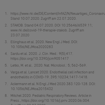
https://www.rki.de/DE/Content/InfAZ/N/Neuartiges_Coronav
Stand 10.07.2020. Zugriff am 22.07.2020.
STAKOB. Stand 04.07.2020. DOI 10.25646/6539.11;
www.rki.de/covid-19-therapie-stakob. Zugriff am
23.07.2020
Ellinghaus et al. 2020. New Engl J Med. DOI:
10.1056/NEJMoa2020283
Sardu et al. 2020. J. Clin. Med.: 9(5);417.
https://doi.org/10.3390/jcm9051417
Letko, M. et al.. 2020. Nat. Microbiol.: 5; 562–569.
Varga et al. Lancet 2020. Endothelial cell infection and
endotheliitis in COVID-19. 395:10234;1417-1418.
Ackermann et al. N Engl J Med 2020.383:120-128. DOI:
10.1056/NEJMoa2015432
Mitchel 2020. Pediatric Respiratory Reviews. Article in
Press., https://doi.org/10.1016/j.prrv.2020.06.004.