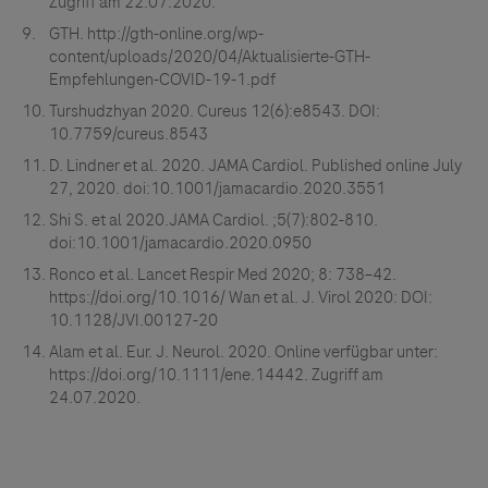
Zugriff am 22.07.2020.
GTH. http://gth-online.org/wp-
content/uploads/2020/04/Aktualisierte-GTH-
Empfehlungen-COVID-19-1.pdf
Turshudzhyan 2020. Cureus 12(6):e8543. DOI:
10.7759/cureus.8543
D. Lindner et al. 2020. JAMA Cardiol. Published online July
27, 2020. doi:10.1001/jamacardio.2020.3551
Shi S. et al 2020.JAMA Cardiol. ;5(7):802-810.
doi:10.1001/jamacardio.2020.0950
Ronco et al. Lancet Respir Med 2020; 8: 738–42.
https://doi.org/10.1016/ Wan et al. J. Virol 2020: DOI:
10.1128/JVI.00127-20
Alam et al. Eur. J. Neurol. 2020. Online verfügbar unter:
https://doi.org/10.1111/ene.14442. Zugriff am
24.07.2020.