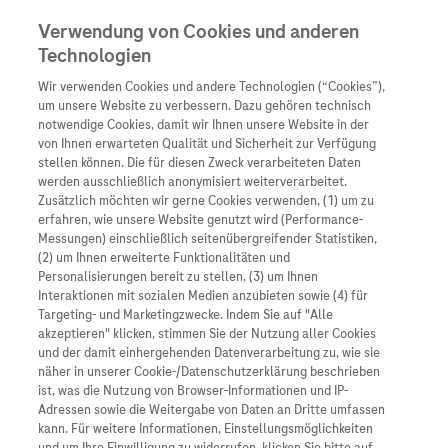
Verwendung von Cookies und anderen
Technologien
Wir verwenden Cookies und andere Technologien (“Cookies”),
Unternehmen
um unsere Website zu verbessern. Dazu gehören technisch
notwendige Cookies, damit wir Ihnen unsere Website in der
Innovation
von Ihnen erwarteten Qualität und Sicherheit zur Verfügung
stellen können. Die für diesen Zweck verarbeiteten Daten
Übersicht
Patienteninformati
werden ausschließlich anonymisiert weiterverarbeitet.
Übersicht
Arzneimittel
Zusätzlich möchten wir gerne Cookies verwenden, (1) um zu
Wer wir sind
erfahren, wie unsere Website genutzt wird (Performance-
Übersicht
Diagnostik
Messungen) einschließlich seitenübergreifender Statistiken,
Forschung
Übersicht
(2) um Ihnen erweiterte Funktionalitäten und
Was uns antreibt
Unser Service für Pat
Personalisierungen bereit zu stellen, (3) um Ihnen
Personalisierte Mediz
Interaktionen mit sozialen Medien anzubieten sowie (4) für
Kontakt
Arzneimittel A-Z
Unsere Standorte
Targeting- und Marketingzwecke. Indem Sie auf "Alle
Informationen zu Kra
Presse
akzeptieren" klicken, stimmen Sie der Nutzung aller Cookies
Digitalisierung
und der damit einhergehenden Datenverarbeitung zu, wie sie
Roche Pipeline
Roche Stories
Karriere
näher in unserer Cookie-/Datenschutzerklärung beschrieben
Diagnostik ist Vorsor
Blog Zukunftslabor
ist, was die Nutzung von Browser-Informationen und IP-
Roche Fachportal
Events
Adressen sowie die Weitergabe von Daten an Dritte umfassen
Erschienen am 09/24/2024 von
in
Klinische Studien
kann. Für weitere Informationen, Einstellungsmöglichkeiten