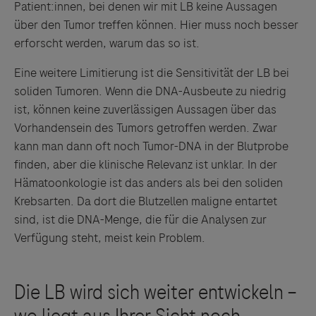
Patient:innen, bei denen wir mit LB keine Aussagen
über den Tumor treffen können. Hier muss noch besser
erforscht werden, warum das so ist.
Links zu Websites Dritter werden im Sinne des
Eine weitere Limitierung ist die Sensitivität der LB bei
Servicegedankens angeboten. Der Herausgeber äußert
soliden Tumoren. Wenn die DNA-Ausbeute zu niedrig
keine Meinung über den Inhalt von Websites Dritter und
ist, können keine zuverlässigen Aussagen über das
lehnt ausdrücklich jegliche Verantwortung für
Vorhandensein des Tumors getroffen werden. Zwar
Drittinformationen und deren Verwendung ab.
kann man dann oft noch Tumor-DNA in der Blutprobe
finden, aber die klinische Relevanz ist unklar. In der
Hämatoonkologie ist das anders als bei den soliden
Krebsarten. Da dort die Blutzellen maligne entartet
sind, ist die DNA-Menge, die für die Analysen zur
Verfügung steht, meist kein Problem.