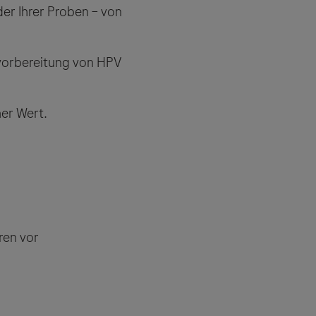
der Ihrer Proben – von
.
vorbereitung von HPV
her Wert.
ren vor
iften sowie die
n Seiten des