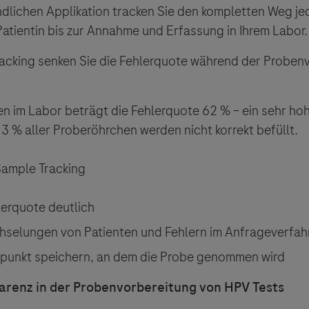
ndlichen Applikation tracken Sie den kompletten Weg je
atientin bis zur Annahme und Erfassung in Ihrem Labor
racking senken Sie die Fehlerquote während der Proben
n im Labor beträgt die Fehlerquote 62 % – ein sehr ho
13 % aller Proberöhrchen werden nicht korrekt befüllt.
ample Tracking
lerquote deutlich
hselungen von Patienten und Fehlern im Anfrageverfah
tpunkt speichern, an dem die Probe genommen wird
ßigen Probentransport sind die gültigen Versandvorschr
arenz in der Probenvorbereitung von HPV Tests
nen Parameter zu beachten. Mehr dazu finden Sie auf de