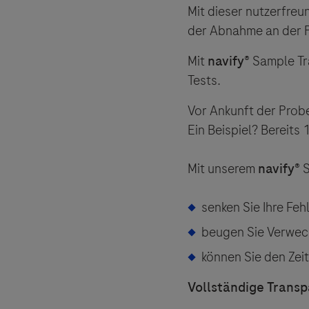
Mit dieser nutzerfreu
der Abnahme an der P
Mit
navify
® Sample T
Tests.
Vor Ankunft der Probe
Ein Beispiel? Bereits 
Mit unserem
navify®
S
senken Sie Ihre Feh
beugen Sie Verwec
können Sie den Zei
Für den vorschriftmä
Vollständige Transp
Stabilität der einzel