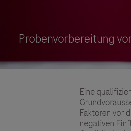
Roche Stories
Blog Zukunftslabor
Klinische Studien
Events
Podcast
Eine qualifizi
Grundvorausse
Faktoren vor 
negativen Einf