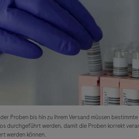
sgeber äußert keine Meinung über den Inhalt von Websit
 ausdrücklich jegliche Verantwortung für Drittinforma
deren Verwendung ab.
 der Proben bis hin zu ihrem Versand müssen bestimmte
los durchgeführt werden, damit die Proben korrekt vera
ert werden können.