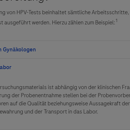
g von HPV-Tests beinhaltet sämtliche Arbeitsschritte,
1
t ausgeführt werden. Hierzu zählen zum Beispiel:
Patientin
tpunktes, wann die Probe genommen werden soll
enmaterials in das Labor
rsuchungsmaterials ist abhängig von der klinischen Fr
kten Untersuchungsmaterials
alität des Probenmaterials vor der eigentlichen Analys
hrung der Probenentnahme stellen bei der Probenvorbe
benmaterials bzw. des Abstrichs
g
oren auf die Qualität beziehungsweise Aussagekraft der
hnung
ewahrung und der Transport in das Labor.
rsicht über alle Arbeitsschritte, die bei der Probenvor
erücksichtigung von Einflussfaktoren
s folgende Schaubild. Wie sie sehen, wird der überwieg