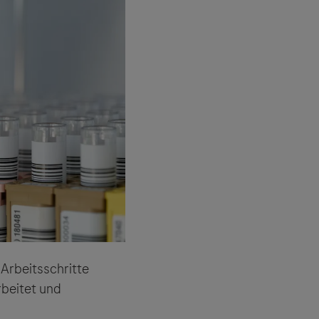
es Dritter
tionen und
 Arbeitsschritte
rbeitet und