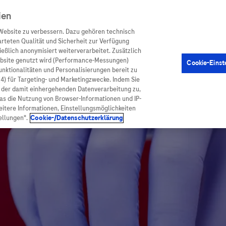
ien
Website zu verbessern. Dazu gehören technisch
arteten Qualität und Sicherheit zur Verfügung
eßlich anonymisiert weiterverarbeitet. Zusätzlich
ebsite genutzt wird (Performance-Messungen)
Cookie-Einst
en
Arzneimittel
Diagnostik
Funktionalitäten und Personalisierungen bereit zu
(4) für Targeting- und Marketingzwecke. Indem Sie
nd der damit einhergehenden Datenverarbeitung zu,
was die Nutzung von Browser-Informationen und IP-
itere Informationen, Einstellungsmöglichkeiten
ellungen".
Cookie-/Datenschutzerklärung
ionen
Arzneimittel
atient:innen
Arzneimittel A-Z
rankheiten
Roche Pipeline
orge
Roche Fachportal