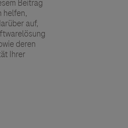
esem Beitrag
 helfen,
darüber auf,
oftwarelösung
owie deren
ät Ihrer