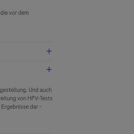
 die vor dem
agestellung. Und auch
e
reitung von HPV-Tests
 Ergebnisse dar -
bereitung anfallen
ende Anteil von ihnen