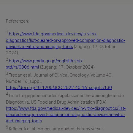
Mit zwei CE-gekennzeichneten Tests, die beide über
300 krebsrelevante Gene untersuchen, können wir
Referenzen:
Ärzten Optionen zur Auswahl anbieten. Beide Tests
ermöglichen es Ärzten, detaillierte molekulare
1
https://www.fda.gov/medical-devices/in-vitro-
Informationen zu erheben, die
diagnostics/list-cleared-or-approved-companion-diagnostic-
devices-in-vitro-and-imaging-tools
(Zugang: 17. Oktober
Behandlungsentscheidungen unterstützen können – sei
2024)
es durch gewebe- oder blutbasierte Biopsien.
2
https://www.pmda.go.jp/english/rs-sb-
std/rs/0006.html
(Zugang: 17. Oktober 2024)
3
Tredan et al. Journal of Clinical Oncology, Volume 40,
Number 16_suppl,
https://doi.org/10.1200/JCO.2022.40.16_suppl.3130
4
Liste freigegebener oder zugelassener therapiebegleitende
Diagnostika, US Food and Drug Administration (FDA)
https://www.fda.gov/medical-devices/in-vitro-diagnostics/list-
cleared-or-approved-companion-diagnostic-devices-in-vitro-
and-imaging-tools
5
Krämer A et al. Molecularly guided therapy versus