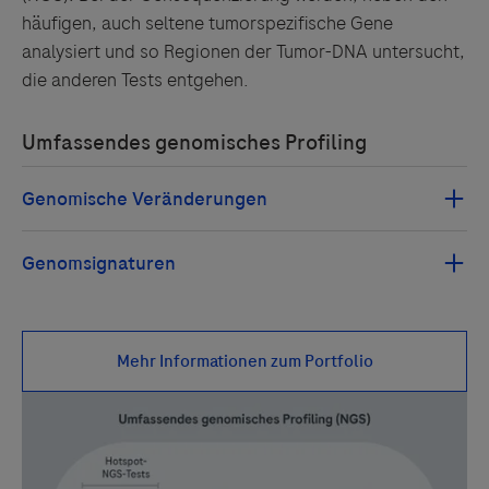
häufigen, auch seltene tumorspezifische Gene
analysiert und so Regionen der Tumor-DNA untersucht,
die anderen Tests entgehen.
Erkennt:
Basensubstitutionen (Hotspot-NGS-Tests)
Erfasst:
Insertionen und Deletionen (Hotspot-NGS-Tests)
Tumormutationslast (TMB)
Kopienzahlvariationen
Mikrosatelliteninstabilität (MSI)
Genrekombinationen
Verlust der Heterozygotie (LOH)
homologe Rekombinationsdefizienz (HRD)