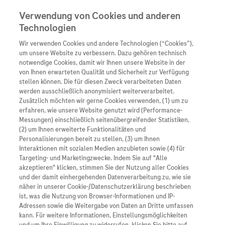
Verwendung von Cookies und anderen
Technologien
Wir verwenden Cookies und andere Technologien (“Cookies”),
Unternehmen
um unsere Website zu verbessern. Dazu gehören technisch
notwendige Cookies, damit wir Ihnen unsere Website in der
Innovation
von Ihnen erwarteten Qualität und Sicherheit zur Verfügung
stellen können. Die für diesen Zweck verarbeiteten Daten
Übersicht
Patienteninformati
werden ausschließlich anonymisiert weiterverarbeitet.
Übersicht
Arzneimittel
Zusätzlich möchten wir gerne Cookies verwenden, (1) um zu
Wer wir sind
erfahren, wie unsere Website genutzt wird (Performance-
Übersicht
Diagnostik
Messungen) einschließlich seitenübergreifender Statistiken,
Forschung
Übersicht
(2) um Ihnen erweiterte Funktionalitäten und
Was uns antreibt
Unser Service für Pat
Personalisierungen bereit zu stellen, (3) um Ihnen
Personalisierte Mediz
Interaktionen mit sozialen Medien anzubieten sowie (4) für
Kontakt
Arzneimittel A-Z
Unsere Standorte
Targeting- und Marketingzwecke. Indem Sie auf "Alle
Informationen zu Kra
Presse
akzeptieren" klicken, stimmen Sie der Nutzung aller Cookies
Digitalisierung
und der damit einhergehenden Datenverarbeitung zu, wie sie
Roche Pipeline
Roche Stories
Karriere
näher in unserer Cookie-/Datenschutzerklärung beschrieben
Diagnostik ist Vorsor
Blog Zukunftslabor
ist, was die Nutzung von Browser-Informationen und IP-
Roche Fachportal
Events
Adressen sowie die Weitergabe von Daten an Dritte umfassen
Klinische Studien
kann. Für weitere Informationen, Einstellungsmöglichkeiten