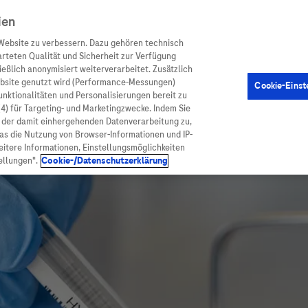
ien
Website zu verbessern. Dazu gehören technisch
arteten Qualität und Sicherheit zur Verfügung
eßlich anonymisiert weiterverarbeitet. Zusätzlich
ebsite genutzt wird (Performance-Messungen)
Cookie-Einst
en
Arzneimittel
Diagnostik
Funktionalitäten und Personalisierungen bereit zu
(4) für Targeting- und Marketingzwecke. Indem Sie
nd der damit einhergehenden Datenverarbeitung zu,
was die Nutzung von Browser-Informationen und IP-
itere Informationen, Einstellungsmöglichkeiten
ellungen".
Cookie-/Datenschutzerklärung
ionen
Arzneimittel
atient:innen
Arzneimittel A-Z
rankheiten
Roche Pipeline
orge
Roche Fachportal