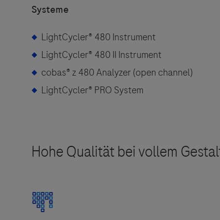
Systeme
LightCycler® 480 Instrument
LightCycler® 480 II Instrument
cobas® z 480 Analyzer (open channel)
Links zu W
LightCycler® PRO System
Der Herau
und lehnt
Dieses Produkt erlaubt einen Einzel- oder zus
gewonnen aus Proben der Abstrichen von Hautlä