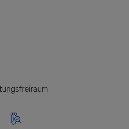
ebsites Dritter werden im Sinne des Servicegedankens
sgeber äußert keine Meinung über den Inhalt von Websit
 ausdrücklich jegliche Verantwortung für Drittinforma
ammen mit anderen Kits einen Multiplex- Genom-Nachwei
deren Verwendung ab.
sionen und ist zur Identifikation und Differenzierung