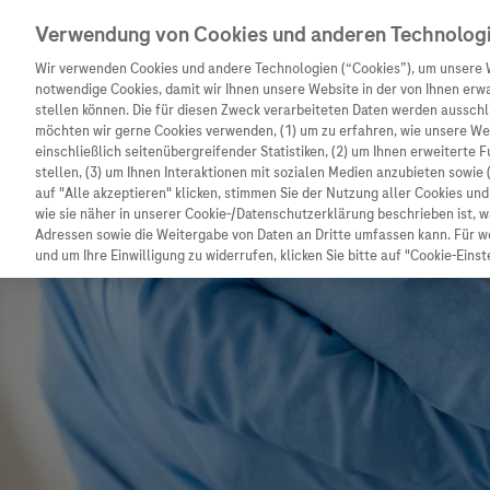
Verwendung von Cookies und anderen Technolog
Wir verwenden Cookies und andere Technologien (“Cookies”), um unsere 
notwendige Cookies, damit wir Ihnen unsere Website in der von Ihnen erw
stellen können. Die für diesen Zweck verarbeiteten Daten werden ausschli
möchten wir gerne Cookies verwenden, (1) um zu erfahren, wie unsere W
Unternehmen
Innovation
Patienteninformation
einschließlich seitenübergreifender Statistiken, (2) um Ihnen erweiterte 
stellen, (3) um Ihnen Interaktionen mit sozialen Medien anzubieten sowie 
auf "Alle akzeptieren" klicken, stimmen Sie der Nutzung aller Cookies u
wie sie näher in unserer Cookie-/Datenschutzerklärung beschrieben ist, 
Adressen sowie die Weitergabe von Daten an Dritte umfassen kann. Für we
und um Ihre Einwilligung zu widerrufen, klicken Sie bitte auf "Cookie-Einst
Unternehmen
Innovation
Patienteninformat
Wer wir sind
Forschung
Unser Service für P
Was uns antreibt
Personalisierte Medizin
Informationen zu K
Unsere Standorte
Digitalisierung
Diagnostik ist Vors