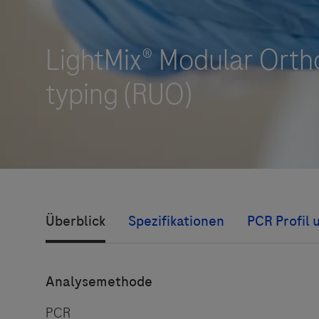
Roche Stories
Blog Zukunftslabor
Klinische Studien
Events
Podcast
Überblick
Spezifikationen
PCR Profil 
Analysemethode
PCR