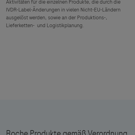
Aktivitäten für die einzelnen Produkte, die durch die
IVDR-Label-Änderungen in vielen Nicht-EU-Ländern
ausgelöst werden, sowie an der Produktions-,
Lieferketten- und Logistikplanung.
Links zu Websites Dritter werden im Sinne des
Servicegedankens angeboten. Der Herausgeber äußert
keine Meinung über den Inhalt von Websites Dritter und
lehnt ausdrücklich jegliche Verantwortung für
Drittinformationen und deren Verwendung ab.