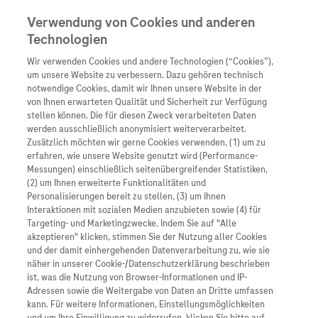
Verwendung von Cookies und anderen
Technologien
Wir verwenden Cookies und andere Technologien (“Cookies”),
Unternehmen
um unsere Website zu verbessern. Dazu gehören technisch
notwendige Cookies, damit wir Ihnen unsere Website in der
Innovation
von Ihnen erwarteten Qualität und Sicherheit zur Verfügung
stellen können. Die für diesen Zweck verarbeiteten Daten
Übersicht
Patienteninformati
werden ausschließlich anonymisiert weiterverarbeitet.
Übersicht
Arzneimittel
Zusätzlich möchten wir gerne Cookies verwenden, (1) um zu
Wer wir sind
erfahren, wie unsere Website genutzt wird (Performance-
Übersicht
Diagnostik
Messungen) einschließlich seitenübergreifender Statistiken,
Forschung
Übersicht
(2) um Ihnen erweiterte Funktionalitäten und
Was uns antreibt
Unser Service für Pat
Personalisierungen bereit zu stellen, (3) um Ihnen
Personalisierte Mediz
Interaktionen mit sozialen Medien anzubieten sowie (4) für
Kontakt
Arzneimittel A-Z
Unsere Standorte
Targeting- und Marketingzwecke. Indem Sie auf "Alle
Informationen zu Kra
Presse
akzeptieren" klicken, stimmen Sie der Nutzung aller Cookies
Digitalisierung
und der damit einhergehenden Datenverarbeitung zu, wie sie
Roche Pipeline
Roche Stories
Karriere
näher in unserer Cookie-/Datenschutzerklärung beschrieben
Diagnostik ist Vorsor
Am 26. Mai 2017 ist die neue In-vitro-Diagnostika-
Blog Zukunftslabor
ist, was die Nutzung von Browser-Informationen und IP-
Verordnung (IVDR) in Kraft getreten, die die bestehende
Roche Fachportal
Events
Adressen sowie die Weitergabe von Daten an Dritte umfassen
Klinische Studien
In-vitro-Diagnostika-Richtlinie (IVDD) ersetzt.
kann. Für weitere Informationen, Einstellungsmöglichkeiten