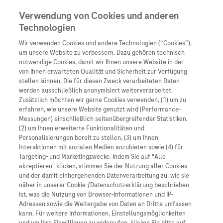
Verwendung von Cookies und anderen
Technologien
Wir verwenden Cookies und andere Technologien (“Cookies”),
Unternehmen
um unsere Website zu verbessern. Dazu gehören technisch
notwendige Cookies, damit wir Ihnen unsere Website in der
Innovation
von Ihnen erwarteten Qualität und Sicherheit zur Verfügung
stellen können. Die für diesen Zweck verarbeiteten Daten
Übersicht
Patienteninformati
werden ausschließlich anonymisiert weiterverarbeitet.
Übersicht
Arzneimittel
Zusätzlich möchten wir gerne Cookies verwenden, (1) um zu
Wer wir sind
erfahren, wie unsere Website genutzt wird (Performance-
Übersicht
Diagnostik
Messungen) einschließlich seitenübergreifender Statistiken,
Forschung
Übersicht
(2) um Ihnen erweiterte Funktionalitäten und
Was uns antreibt
Unser Service für Pat
Personalisierungen bereit zu stellen, (3) um Ihnen
Personalisierte Mediz
Interaktionen mit sozialen Medien anzubieten sowie (4) für
Kontakt
Arzneimittel A-Z
Unsere Standorte
Targeting- und Marketingzwecke. Indem Sie auf "Alle
Informationen zu Kra
Presse
akzeptieren" klicken, stimmen Sie der Nutzung aller Cookies
Digitalisierung
und der damit einhergehenden Datenverarbeitung zu, wie sie
Roche Pipeline
Roche Stories
Karriere
näher in unserer Cookie-/Datenschutzerklärung beschrieben
Diagnostik ist Vorsor
Blog Zukunftslabor
ist, was die Nutzung von Browser-Informationen und IP-
Roche Fachportal
Events
Adressen sowie die Weitergabe von Daten an Dritte umfassen
Klinische Studien
kann. Für weitere Informationen, Einstellungsmöglichkeiten