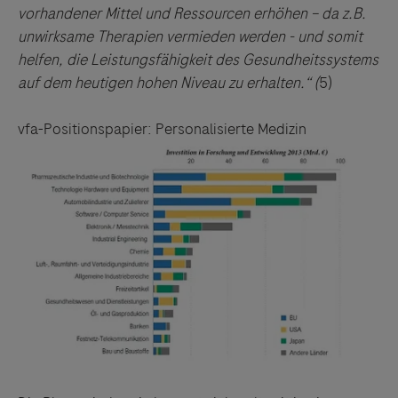
vorhandener Mittel und Ressourcen erhöhen – da z.B.
unwirksame Therapien vermieden werden - und somit
helfen, die Leistungsfähigkeit des Gesundheitssystems
auf dem heutigen hohen Niveau zu erhalten.“ (
5)
vfa-Positionspapier: Personalisierte Medizin
Links zu Websites Dritter werden im Sinne des
Servicegedankens angeboten. Der Herausgeber äußert
keine Meinung über den Inhalt von Websites Dritter und
lehnt ausdrücklich jegliche Verantwortung für
Drittinformationen und deren Verwendung ab.