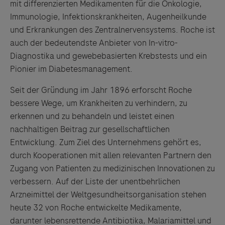
mit differenzierten Medikamenten für die Onkologie,
Immunologie, Infektionskrankheiten, Augenheilk
und
e
und
Erkrankungen des Zentralnervensystems.
Roche
ist
auch der bedeutendste Anbieter von In-vitro-
Diagnostika
und
gewebebasierten Krebstests
und
ein
Pionier im Diabetesmanagement.
Seit der Gründung im Jahr 1896 erforscht
Roche
bessere Wege, um Krankheiten zu verhindern, zu
erkennen
und
zu behandeln
und
leistet einen
nachhaltigen Beitrag zur gesellschaftlichen
Entwicklung. Zum Ziel des Unternehmens gehört es,
durch Kooperationen mit allen relevanten Partnern den
Zugang von Patienten zu medizinischen Innovationen zu
verbessern. Auf der Liste der unentbehrlichen
Arzneimittel der Weltges
und
heitsorganisation stehen
heute 32 von
Roche
entwickelte Medikamente,
Links zu Websites Dritter werden im Sinne des
darunter lebensrettende Antibiotika, Malariamittel
und