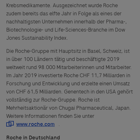
Servicegedankens angeboten. Der Herausgeber äußert
Krebsmedikamente. Ausgezeichnet wurde Roche
keine Meinung über den Inhalt von Websites Dritter und
zudem bereits das elfte Jahr in Folge als eines der
lehnt ausdrücklich jegliche Verantwortung für
nachhaltigsten Unternehmen innerhalb der Pharma-,
Drittinformationen und deren Verwendung ab.
Biotechnologie-
und
Life-Sciences-Branche im Dow
Jones Sustainability Index.
Die
Roche
-Gruppe mit Hauptsitz in Basel, Schweiz, ist
in über 100 Ländern tätig
und
beschäftigte 2019
weltweit r
und
98.000 Mitarbeiterinnen
und
Mitarbeiter.
Im Jahr 2019 investierte
Roche
CHF 11,7 Milliarden in
Forschung
und
Entwicklung
und
erzielte einen Umsatz
von CHF 61,5 Milliarden. Genentech in den USA gehört
vollständig zur
Roche
-Gruppe.
Roche
ist
Mehrheitsaktionär von Chugai Pharmaceutical, Japan.
Weitere Informationen finden Sie unter
.
Roche
in Deutschland