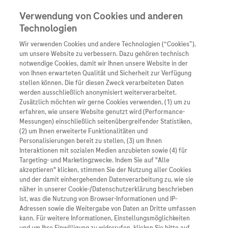
Verwendung von Cookies und anderen
Technologien
Wir verwenden Cookies und andere Technologien (“Cookies”),
Unternehmen
um unsere Website zu verbessern. Dazu gehören technisch
notwendige Cookies, damit wir Ihnen unsere Website in der
Innovation
von Ihnen erwarteten Qualität und Sicherheit zur Verfügung
stellen können. Die für diesen Zweck verarbeiteten Daten
Übersicht
Patienteninformati
werden ausschließlich anonymisiert weiterverarbeitet.
Übersicht
Arzneimittel
Zusätzlich möchten wir gerne Cookies verwenden, (1) um zu
Wer wir sind
erfahren, wie unsere Website genutzt wird (Performance-
Übersicht
Diagnostik
Messungen) einschließlich seitenübergreifender Statistiken,
Forschung
Übersicht
(2) um Ihnen erweiterte Funktionalitäten und
Was uns antreibt
Unser Service für Pat
Personalisierungen bereit zu stellen, (3) um Ihnen
Personalisierte Mediz
Interaktionen mit sozialen Medien anzubieten sowie (4) für
Kontakt
Arzneimittel A-Z
Unsere Standorte
Targeting- und Marketingzwecke. Indem Sie auf "Alle
Informationen zu Kra
Presse
akzeptieren" klicken, stimmen Sie der Nutzung aller Cookies
Digitalisierung
und der damit einhergehenden Datenverarbeitung zu, wie sie
Roche Pipeline
Roche Stories
Karriere
näher in unserer Cookie-/Datenschutzerklärung beschrieben
Diagnostik ist Vorsor
Roche in Penzberg baut neues Gebäude für
Blog Zukunftslabor
ist, was die Nutzung von Browser-Informationen und IP-
Diagnostik-Forschung
Roche Fachportal
Events
Adressen sowie die Weitergabe von Daten an Dritte umfassen
Klinische Studien
kann. Für weitere Informationen, Einstellungsmöglichkeiten