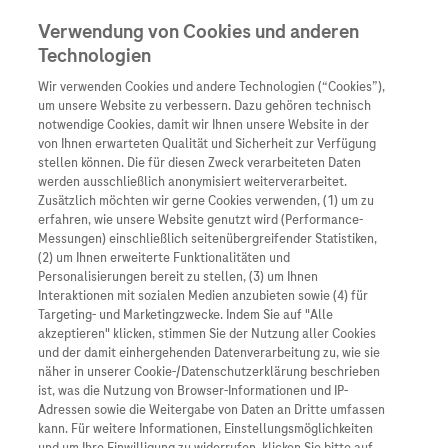
Verwendung von Cookies und anderen
Technologien
Wir verwenden Cookies und andere Technologien (“Cookies”),
Unternehmen
um unsere Website zu verbessern. Dazu gehören technisch
notwendige Cookies, damit wir Ihnen unsere Website in der
Innovation
von Ihnen erwarteten Qualität und Sicherheit zur Verfügung
stellen können. Die für diesen Zweck verarbeiteten Daten
Übersicht
Patienteninformati
werden ausschließlich anonymisiert weiterverarbeitet.
Übersicht
Arzneimittel
Zusätzlich möchten wir gerne Cookies verwenden, (1) um zu
Wer wir sind
erfahren, wie unsere Website genutzt wird (Performance-
Übersicht
Diagnostik
Messungen) einschließlich seitenübergreifender Statistiken,
Forschung
Übersicht
(2) um Ihnen erweiterte Funktionalitäten und
Was uns antreibt
Unser Service für Pat
Personalisierungen bereit zu stellen, (3) um Ihnen
Personalisierte Mediz
Interaktionen mit sozialen Medien anzubieten sowie (4) für
Kontakt
Arzneimittel A-Z
Unsere Standorte
Targeting- und Marketingzwecke. Indem Sie auf "Alle
Informationen zu Kra
Presse
akzeptieren" klicken, stimmen Sie der Nutzung aller Cookies
Digitalisierung
und der damit einhergehenden Datenverarbeitung zu, wie sie
Roche Pipeline
Roche Stories
Karriere
näher in unserer Cookie-/Datenschutzerklärung beschrieben
Diagnostik ist Vorsor
Blog Zukunftslabor
ist, was die Nutzung von Browser-Informationen und IP-
Roche Fachportal
Events
Adressen sowie die Weitergabe von Daten an Dritte umfassen
Klinische Studien
kann. Für weitere Informationen, Einstellungsmöglichkeiten