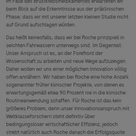
Im Falle des Brustkrebsmedikamentes erwarteten wir
Links zu Websites Dritter werden im Sinne des
beim Blick auf die Erkenntnisse aus der präklinischen
Servicegedankens angeboten. Der Herausgeber äußert
Phase, dass wir mit unserer letzten kleinen Studie nicht
keine Meinung über den Inhalt von Websites Dritter und
auf Grund aufschlagen würden.
lehnt ausdrücklich jegliche Verantwortung für
Das heißt keinesfalls, dass wir bei Roche prinzipiell in
Drittinformationen und deren Verwendung ab.
seichten Fahrwassern unterwegs sind. Im Gegenteil:
Unser Anspruch ist es, an der Forefront der
Wissenschaft zu arbeiten und neue Wege aufzuzeigen.
Daher wollen wir uns einer möglichen Innovation völlig
offen annähern. Wir haben bei Roche eine hohe Anzahl
sogenannter früher klinischer Projekte, von denen es
erwartungsgemäß etwa 90 Prozent nie in die klinische
Routineanwendung schaffen. Für Roche ist das kein
größeres Problem, denn unser Innovationsanspruch mit
Weltklasseforschern steht definitiv über
bedingungsloser wirtschaftlicher Effizienz, jedoch
strebt natürlich auch Roche danach die Erfolgsquote