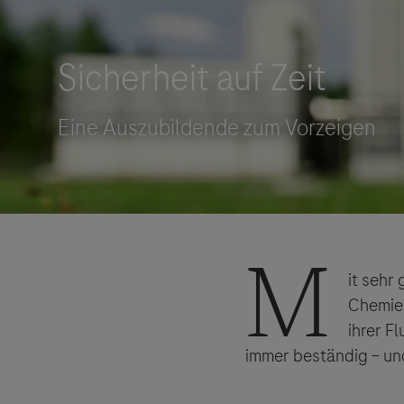
Roche Stories
Blog Zukunftslabor
Klinische Studien
Events
Podcast
M
it sehr
Chemiel
ihrer F
immer beständig – und