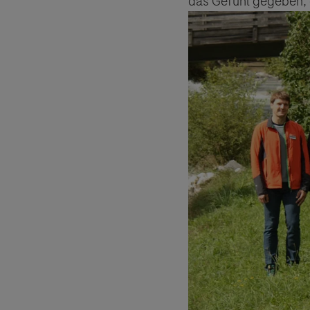
das Gefühl gegeben, d
Der Herau
und lehnt