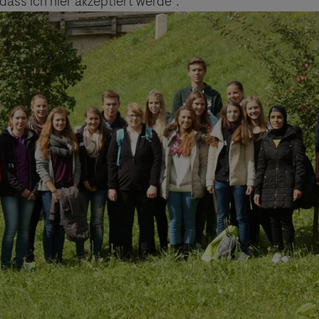
ass ich hier akzeptiert werde”.
sgeber äußert keine Meinung über den Inhalt von Websit
 ausdrücklich jegliche Verantwortung für Drittinforma
deren Verwendung ab.