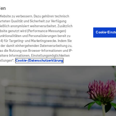
ien
Website zu verbessern. Dazu gehören technisch
arteten Qualität und Sicherheit zur Verfügung
eßlich anonymisiert weiterverarbeitet. Zusätzlich
ebsite genutzt wird (Performance-Messungen)
Cookie-Einst
en
Arzneimittel
Diagnostik
Funktionalitäten und Personalisierungen bereit zu
(4) für Targeting- und Marketingzwecke. Indem Sie
nd der damit einhergehenden Datenverarbeitung zu,
was die Nutzung von Browser-Informationen und IP-
itere Informationen, Einstellungsmöglichkeiten
ellungen".
Cookie-/Datenschutzerklärung
ionen
Arzneimittel
atient:innen
Arzneimittel A-Z
rankheiten
Roche Pipeline
orge
Roche Fachportal