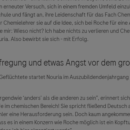
n erneuter Versuch, sich in einem fremden Umfeld einzu
hule und fängt an, ihre Leidenschaft für das Fach Chem
r Chemielehrer sie auf die Idee, sich bei Roche für eine
 mir: Wieso nicht? Ich habe nichts zu verlieren und Che
ria. Also bewirbt sie sich - mit Erfolg.
 Geflüchtete startet Nouria im Auszubildendenjahrgang
irgendwie ‘anders’ als die anderen zu sein”, erinnert si
fe im chemischen Bereich! Sie spricht fließend Deutsch
hler eine Herausforderung sein. Doch kaum angekommen
dass es in einem Konzern wie Roche möglich ist ein Kopft
ebsites Dritter werden im Sinne des Servicegedankens