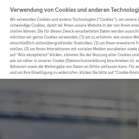
Verwendung von Cookies und anderen Technolog
Wir verwenden Cookies und andere Technologien (“Cookies”), um unsere 
notwendige Cookies, damit wir Ihnen unsere Website in der von Ihnen erw
stellen können. Die für diesen Zweck verarbeiteten Daten werden ausschli
möchten wir gerne Cookies verwenden, (1) um zu erfahren, wie unsere W
Unternehmen
Innovation
Patienteninformation
einschließlich seitenübergreifender Statistiken, (2) um Ihnen erweiterte 
stellen, (3) um Ihnen Interaktionen mit sozialen Medien anzubieten sowie 
auf "Alle akzeptieren" klicken, stimmen Sie der Nutzung aller Cookies u
wie sie näher in unserer Cookie-/Datenschutzerklärung beschrieben ist, 
Adressen sowie die Weitergabe von Daten an Dritte umfassen kann. Für we
und um Ihre Einwilligung zu widerrufen, klicken Sie bitte auf "Cookie-Einst
Unternehmen
Innovation
Patienteninformat
Wer wir sind
Forschung
Unser Service für P
Was uns antreibt
Personalisierte Medizin
Informationen zu K
Unsere Standorte
Digitalisierung
Diagnostik ist Vors