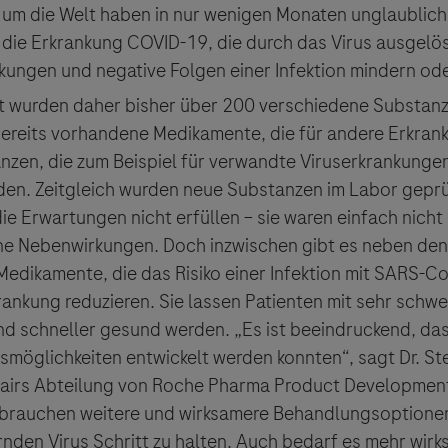
 um die Welt haben in nur wenigen Monaten unglaublich
 die
Erkrankung COVID-19, die durch das Virus ausgelöst
ckungen und negative Folgen einer Infektion mindern od
t wurden daher bisher über 200 verschiedene Substan
bereits vorhandene Medikamente, die für andere Erkra
nzen, die zum Beispiel für verwandte Viruserkrankungen
den. Zeitgleich wurden neue Substanzen im Labor geprüf
e Erwartungen nicht erfüllen – sie waren einfach nicht
e Nebenwirkungen. Doch inzwischen gibt es neben de
Medikamente, die das Risiko einer Infektion mit SARS-C
ankung reduzieren. Sie lassen Patienten mit sehr schwe
d schneller gesund werden. „Es ist beeindruckend, dass
möglichkeiten entwickelt werden konnten“, sagt Dr. Ste
ffairs Abteilung von Roche Pharma Product Development
ir brauchen weitere und wirksamere Behandlungsoptionen
nden Virus Schritt zu halten. Auch bedarf es mehr wirk