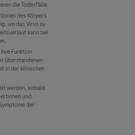
es Dritter
eren die Todesfälle.
tionen und
tionen des Körpers
g, um das Virus zu
itsverlauf kann bei
en.
 ihre Funktion
ner überstandenen
t in der klinischen
kelt werden, sobald
pertinnen und
n Symptome der