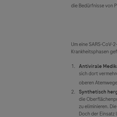
die Bedürfnisse von 
Um eine SARS-CoV-2-I
Krankheitsphasen gef
Antivirale Medi
sich dort vermehr
oberen Atemwege
Synthetisch her
die Oberflächenpr
zu eliminieren. D
Links zu W
Doch der Einsatz 