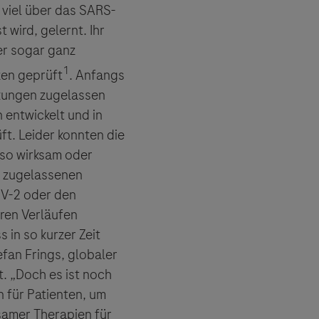
 viel über das SARS-
 wird, gelernt.
Ihr
er sogar ganz
1
zen geprüft
. Anfangs
nkungen zugelassen
 entwickelt und in
t. Leider konnten die
 so wirksam oder
n zugelassenen
oV-2 oder den
ren Verläufen
 in so kurzer Zeit
fan Frings, globaler
. „Doch es ist noch
 für Patienten, um
samer Therapien für