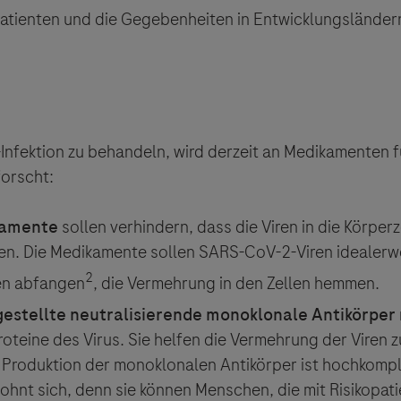
Patienten und die Gegebenheiten in Entwicklungsländer
nfektion zu behandeln, wird derzeit an Medikamenten f
orscht:
kamente
sollen verhindern, dass die Viren in die Körper
en. Die Medikamente sollen SARS-CoV-2-Viren idealerwe
2
n abfangen
, die Vermehrung in den Zellen hemmen.
gestellte neutralisierende monoklonale Antikörper
oteine des Virus. Sie helfen die Vermehrung der Viren z
ie Produktion der monoklonalen Antikörper ist hochkomp
ebsites Dritter werden im Sinne des Servicegedankens
lohnt sich, denn sie können Menschen, die mit Risikopati