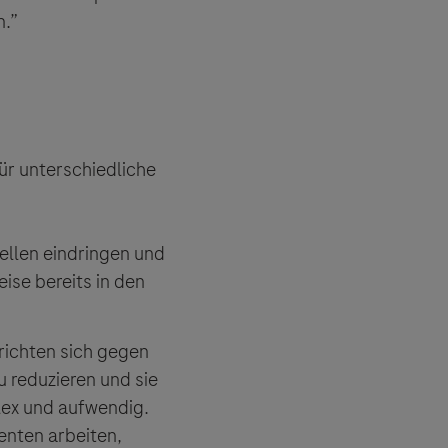
n.”
ür unterschiedliche
zellen eindringen und
ise bereits in den
richten sich gegen
u reduzieren und sie
lex und aufwendig.
 angeboten.
enten arbeiten,