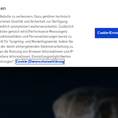
ien
Website zu verbessern. Dazu gehören technisch
arteten Qualität und Sicherheit zur Verfügung
eßlich anonymisiert weiterverarbeitet. Zusätzlich
ebsite genutzt wird (Performance-Messungen)
Cookie-Einst
en
Arzneimittel
Diagnostik
Funktionalitäten und Personalisierungen bereit zu
(4) für Targeting- und Marketingzwecke. Indem Sie
nd der damit einhergehenden Datenverarbeitung zu,
was die Nutzung von Browser-Informationen und IP-
itere Informationen, Einstellungsmöglichkeiten
ellungen".
Cookie-/Datenschutzerklärung
ionen
Arzneimittel
atient:innen
Arzneimittel A-Z
rankheiten
Roche Pipeline
orge
Roche Fachportal