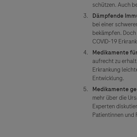
Der Herau
schützen. Auch be
und lehnt
Dämpfende Imm
bei einer schwere
bekämpfen. Doch e
COVID-19 Erkrankt
Medikamente für
aufrecht zu erhal
Erkrankung leicht
Entwicklung.
Medikamente ge
mehr über die Urs
Experten diskuti
Patientinnen und 