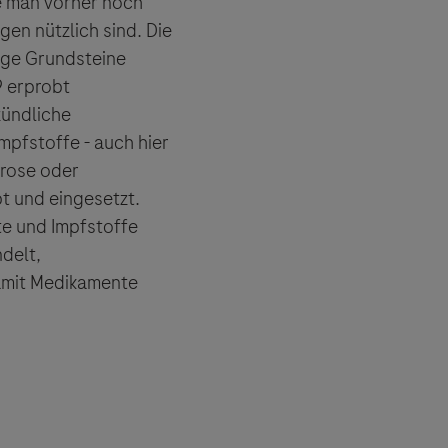
e man vorher noch
en nützlich sind. Die
ige Grundsteine
9 erprobt
ündliche
mpfstoffe - auch hier
erose oder
t und eingesetzt.
e und Impfstoffe
delt,
amit Medikamente