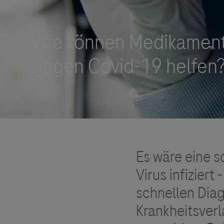
Roche Stories
Blog Zukunftslabor
Klinische Studien
Events
Podcast
Es wäre eine 
Virus infiziert
schnellen Dia
Krankheitsver