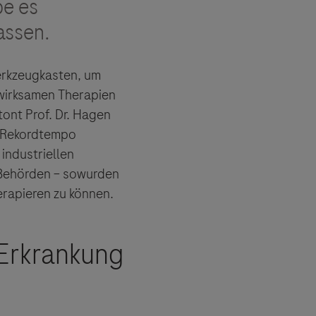
e es
assen.
Werkzeugkasten, um
 wirksamen Therapien
ont Prof. Dr. Hagen
m Rekordtempo
industriellen
 Behörden – sowurden
erapieren zu können.