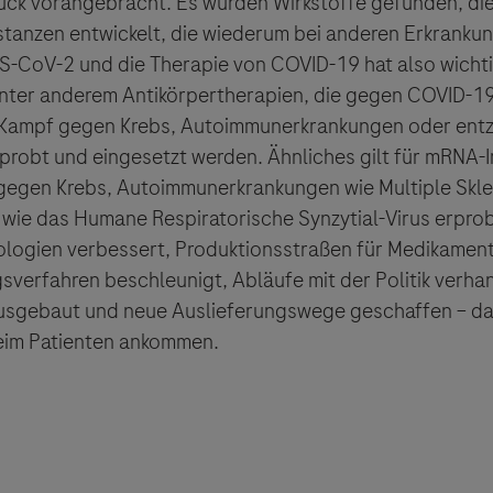
tück vorangebracht. Es wurden Wirkstoffe gefunden, di
tanzen entwickelt, die wiederum bei anderen Erkrankung
-CoV-2 und die Therapie von COVID-19 hat also wicht
unter anderem Antikörpertherapien, die gegen COVID-1
 Kampf gegen Krebs, Autoimmunerkrankungen oder entz
robt und eingesetzt werden. Ähnliches gilt für mRNA-I
 gegen Krebs, Autoimmunerkrankungen wie Multiple Skl
 wie das Humane Respiratorische Synzytial-Virus erprob
ogien verbessert, Produktionsstraßen für Medikament
verfahren beschleunigt, Abläufe mit der Politik verhan
ausgebaut und neue Auslieferungswege geschaffen – d
beim Patienten ankommen.