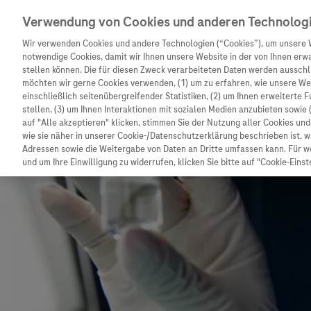
Verwendung von Cookies und anderen Technolog
Wir verwenden Cookies und andere Technologien (“Cookies”), um unsere 
notwendige Cookies, damit wir Ihnen unsere Website in der von Ihnen erw
stellen können. Die für diesen Zweck verarbeiteten Daten werden ausschli
möchten wir gerne Cookies verwenden, (1) um zu erfahren, wie unsere W
Unternehmen
Innovation
Patienteninformation
einschließlich seitenübergreifender Statistiken, (2) um Ihnen erweiterte 
stellen, (3) um Ihnen Interaktionen mit sozialen Medien anzubieten sowie 
auf "Alle akzeptieren" klicken, stimmen Sie der Nutzung aller Cookies u
wie sie näher in unserer Cookie-/Datenschutzerklärung beschrieben ist, 
Adressen sowie die Weitergabe von Daten an Dritte umfassen kann. Für we
und um Ihre Einwilligung zu widerrufen, klicken Sie bitte auf "Cookie-Einst
Unternehmen
Innovation
Patienteninformat
Wer wir sind
Forschung
Unser Service für P
Was uns antreibt
Personalisierte Medizin
Informationen zu K
Unsere Standorte
Digitalisierung
Diagnostik ist Vors