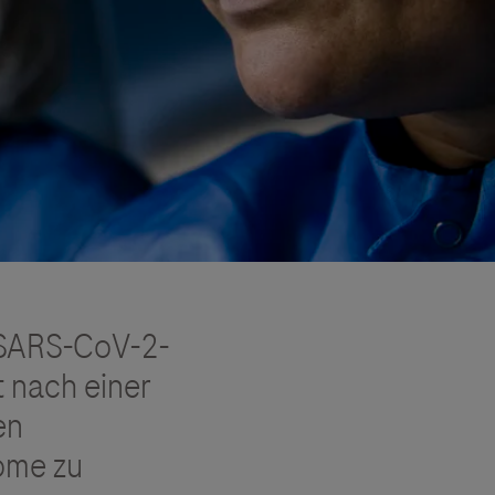
m SARS-CoV-2-
t nach einer
en
ome zu