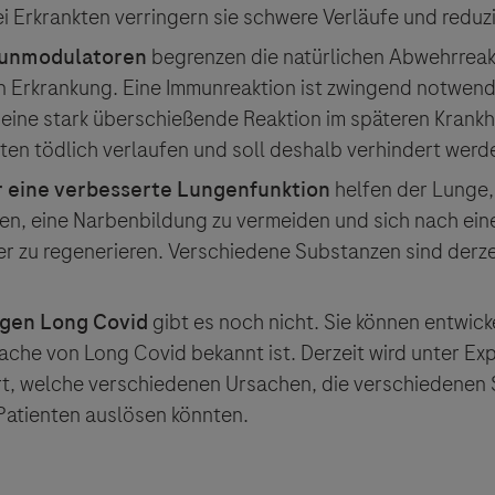
sgeber äußert keine Meinung über den Inhalt von Websit
i Erkrankten verringern sie schwere Verläufe und reduzi
 ausdrücklich jegliche Verantwortung für Drittinforma
unmodulatoren
begrenzen die natürlichen Abwehrreak
deren Verwendung ab.
n Erkrankung. Eine Immunreaktion ist zwingend notwendi
ine stark überschießende Reaktion im späteren Krankhe
en tödlich verlaufen und soll deshalb verhindert werd
 eine verbesserte Lungenfunktion
helfen der Lunge,
ten, eine Narbenbildung zu vermeiden und sich nach ei
er zu regenerieren. Verschiedene Substanzen sind derzei
gen Long Covid
gibt es noch nicht. Sie können entwic
ache von Long Covid bekannt ist. Derzeit wird unter Ex
ert, welche verschiedenen Ursachen, die verschiedene
Patienten auslösen könnten.