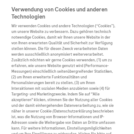
Verwendung von Cookies und anderen
Technologien
Wir verwenden Cookies und andere Technologien (“Cookies”),
Unternehmen
um unsere Website zu verbessern. Dazu gehören technisch
notwendige Cookies, damit wir Ihnen unsere Website in der
Innovation
von Ihnen erwarteten Qualität und Sicherheit zur Verfügung
stellen können. Die für diesen Zweck verarbeiteten Daten
Übersicht
Patienteninformati
werden ausschließlich anonymisiert weiterverarbeitet.
Übersicht
Arzneimittel
Zusätzlich möchten wir gerne Cookies verwenden, (1) um zu
Wer wir sind
erfahren, wie unsere Website genutzt wird (Performance-
Übersicht
Diagnostik
Messungen) einschließlich seitenübergreifender Statistiken,
Forschung
Übersicht
(2) um Ihnen erweiterte Funktionalitäten und
Was uns antreibt
Unser Service für Pat
Personalisierungen bereit zu stellen, (3) um Ihnen
Personalisierte Mediz
Interaktionen mit sozialen Medien anzubieten sowie (4) für
Kontakt
Arzneimittel A-Z
Unsere Standorte
Targeting- und Marketingzwecke. Indem Sie auf "Alle
Informationen zu Kra
Presse
akzeptieren" klicken, stimmen Sie der Nutzung aller Cookies
Digitalisierung
und der damit einhergehenden Datenverarbeitung zu, wie sie
Roche Pipeline
Roche Stories
Karriere
näher in unserer Cookie-/Datenschutzerklärung beschrieben
Diagnostik ist Vorsor
Blog Zukunftslabor
ist, was die Nutzung von Browser-Informationen und IP-
Roche Fachportal
Events
Adressen sowie die Weitergabe von Daten an Dritte umfassen
Klinische Studien
kann. Für weitere Informationen, Einstellungsmöglichkeiten