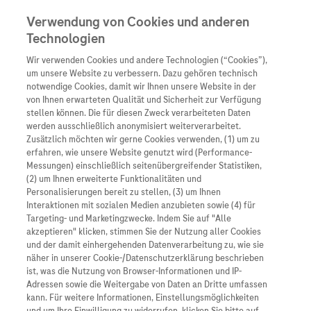
Verwendung von Cookies und anderen
Technologien
Wir verwenden Cookies und andere Technologien (“Cookies”),
Unternehmen
um unsere Website zu verbessern. Dazu gehören technisch
notwendige Cookies, damit wir Ihnen unsere Website in der
Innovation
von Ihnen erwarteten Qualität und Sicherheit zur Verfügung
stellen können. Die für diesen Zweck verarbeiteten Daten
Übersicht
Patienteninformati
werden ausschließlich anonymisiert weiterverarbeitet.
Übersicht
Arzneimittel
Zusätzlich möchten wir gerne Cookies verwenden, (1) um zu
Wer wir sind
erfahren, wie unsere Website genutzt wird (Performance-
Übersicht
Diagnostik
Messungen) einschließlich seitenübergreifender Statistiken,
Forschung
Übersicht
(2) um Ihnen erweiterte Funktionalitäten und
Was uns antreibt
Unser Service für Pat
Personalisierungen bereit zu stellen, (3) um Ihnen
Personalisierte Mediz
Interaktionen mit sozialen Medien anzubieten sowie (4) für
Kontakt
Arzneimittel A-Z
Unsere Standorte
Targeting- und Marketingzwecke. Indem Sie auf "Alle
Informationen zu Kra
Presse
akzeptieren" klicken, stimmen Sie der Nutzung aller Cookies
Digitalisierung
und der damit einhergehenden Datenverarbeitung zu, wie sie
Roche Pipeline
Roche Stories
Karriere
näher in unserer Cookie-/Datenschutzerklärung beschrieben
Links zu Websites Dritter werden im Sinne des
Diagnostik ist Vorsor
Blog Zukunftslabor
ist, was die Nutzung von Browser-Informationen und IP-
Servicegedankens angeboten. Der Herausgeber äußert
Roche Fachportal
Events
Adressen sowie die Weitergabe von Daten an Dritte umfassen
Klinische Studien
keine Meinung über den Inhalt von Websites Dritter und
kann. Für weitere Informationen, Einstellungsmöglichkeiten