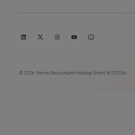
Links zu W
Roche Stories
Blog Zukunftslabor
Klinische Studien
Der Herau
und lehnt
Events
Podcast