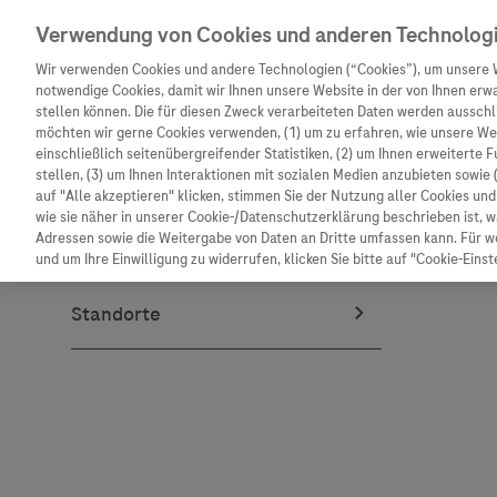
Verwendung von Cookies und anderen Technolog
Wir verwenden Cookies und andere Technologien (“Cookies”), um unsere 
notwendige Cookies, damit wir Ihnen unsere Website in der von Ihnen erw
stellen können. Die für diesen Zweck verarbeiteten Daten werden ausschli
möchten wir gerne Cookies verwenden, (1) um zu erfahren, wie unsere W
Unternehmen
Innovation
Patienteninformation
einschließlich seitenübergreifender Statistiken, (2) um Ihnen erweiterte 
stellen, (3) um Ihnen Interaktionen mit sozialen Medien anzubieten sowie 
auf "Alle akzeptieren" klicken, stimmen Sie der Nutzung aller Cookies u
wie sie näher in unserer Cookie-/Datenschutzerklärung beschrieben ist, 
Adressen sowie die Weitergabe von Daten an Dritte umfassen kann. Für we
und um Ihre Einwilligung zu widerrufen, klicken Sie bitte auf "Cookie-Einst
Unternehmen
Innovation
Patienteninformat
Wer wir sind
Forschung
Unser Service für P
Was uns antreibt
Personalisierte Medizin
Informationen zu K
Unsere Standorte
Digitalisierung
Diagnostik ist Vors