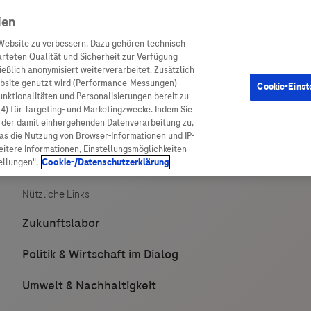
ien
Website zu verbessern. Dazu gehören technisch
arteten Qualität und Sicherheit zur Verfügung
eßlich anonymisiert weiterverarbeitet. Zusätzlich
ebsite genutzt wird (Performance-Messungen)
Cookie-Einst
en
Arzneimittel
Diagnostik
Funktionalitäten und Personalisierungen bereit zu
(4) für Targeting- und Marketingzwecke. Indem Sie
nd der damit einhergehenden Datenverarbeitung zu,
was die Nutzung von Browser-Informationen und IP-
itere Informationen, Einstellungsmöglichkeiten
ellungen".
Cookie-/Datenschutzerklärung
ionen
Arzneimittel
atient:innen
Arzneimittel A-Z
rankheiten
Roche Pipeline
orge
Roche Fachportal