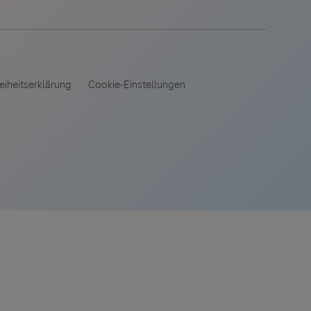
 angeboten.
es Dritter
tionen und