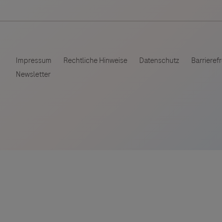
ebsites Dritter werden im Sinne des Servicegedankens
Vigilanz-Training
sgeber äußert keine Meinung über den Inhalt von Websit
 ausdrücklich jegliche Verantwortung für Drittinforma
deren Verwendung ab.