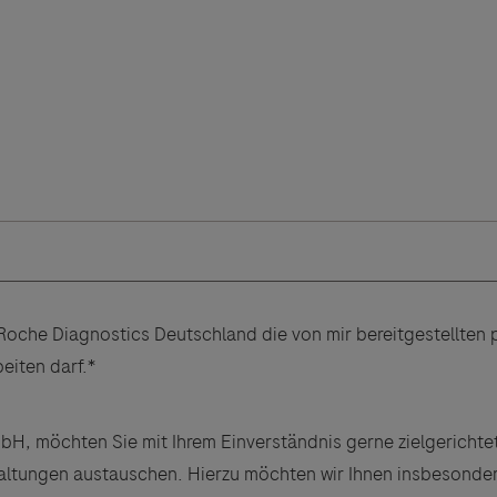
ebsites Dritter werden im Sinne des Servicegedankens
s Roche Diagnostics Deutschland die von mir bereitgestellte
sgeber äußert keine Meinung über den Inhalt von Websit
eiten darf.*
 ausdrücklich jegliche Verantwortung für Drittinforma
deren Verwendung ab.
H, möchten Sie mit Ihrem Einverständnis gerne zielgerichtet
taltungen austauschen. Hierzu möchten wir Ihnen insbesonde