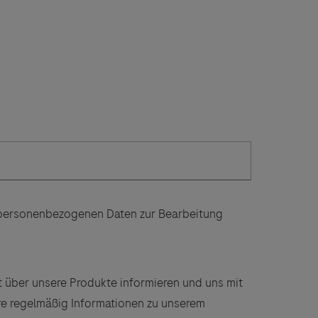
 angeboten.
n personenbezogenen Daten zur Bearbeitung
es Dritter
tionen und
 über unsere Produkte informieren und uns mit
re regelmäßig Informationen zu unserem