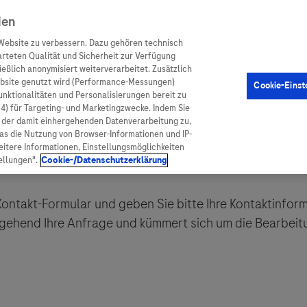
ien
Website zu verbessern. Dazu gehören technisch
arteten Qualität und Sicherheit zur Verfügung
eßlich anonymisiert weiterverarbeitet. Zusätzlich
ebsite genutzt wird (Performance-Messungen)
Cookie-Einst
en
Arzneimittel
Diagnostik
Funktionalitäten und Personalisierungen bereit zu
(4) für Targeting- und Marketingzwecke. Indem Sie
nd der damit einhergehenden Datenverarbeitung zu,
was die Nutzung von Browser-Informationen und IP-
itere Informationen, Einstellungsmöglichkeiten
ellungen".
Cookie-/Datenschutzerklärung
ionen
Arzneimittel
ontakt-Formular und geben Sie bitte Ihre Kontaktinfor
atient:innen
Arzneimittel A-Z
gehend Ihre Anfrage und kümmert sich um die Bearbeit
rankheiten
Roche Pipeline
orge
Roche Fachportal