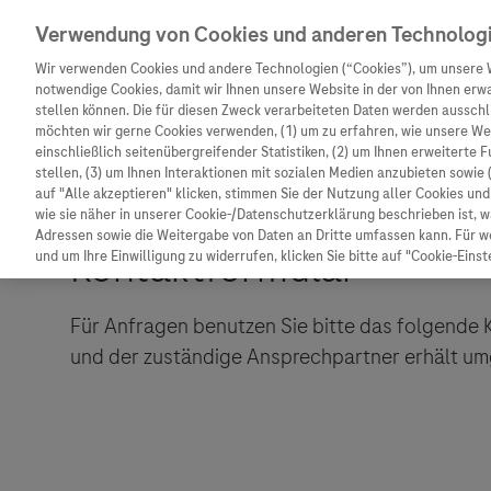
Verwendung von Cookies und anderen Technolog
Wir verwenden Cookies und andere Technologien (“Cookies”), um unsere 
notwendige Cookies, damit wir Ihnen unsere Website in der von Ihnen erw
stellen können. Die für diesen Zweck verarbeiteten Daten werden ausschli
möchten wir gerne Cookies verwenden, (1) um zu erfahren, wie unsere W
Unternehmen
Innovation
Patienteninformation
einschließlich seitenübergreifender Statistiken, (2) um Ihnen erweiterte 
stellen, (3) um Ihnen Interaktionen mit sozialen Medien anzubieten sowie 
auf "Alle akzeptieren" klicken, stimmen Sie der Nutzung aller Cookies u
wie sie näher in unserer Cookie-/Datenschutzerklärung beschrieben ist, 
Adressen sowie die Weitergabe von Daten an Dritte umfassen kann. Für we
und um Ihre Einwilligung zu widerrufen, klicken Sie bitte auf "Cookie-Einst
Unternehmen
Innovation
Patienteninformat
Für Anfragen benutzen Sie bitte das folgende K
Wer wir sind
Forschung
Unser Service für P
und der zuständige Ansprechpartner erhält um
Was uns antreibt
Personalisierte Medizin
Informationen zu K
Unsere Standorte
Digitalisierung
Diagnostik ist Vors