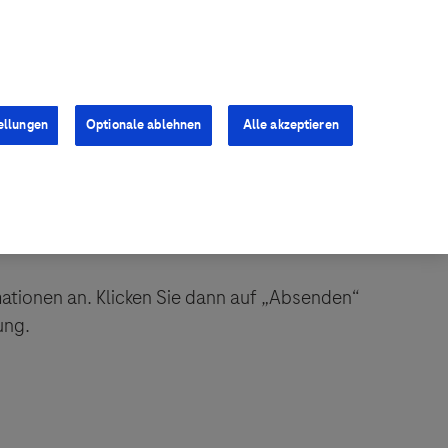
Kontakt
Presse
Karriere
ellungen
Optionale ablehnen
Alle akzeptieren
mationen an. Klicken Sie dann auf „Absenden“
ung.