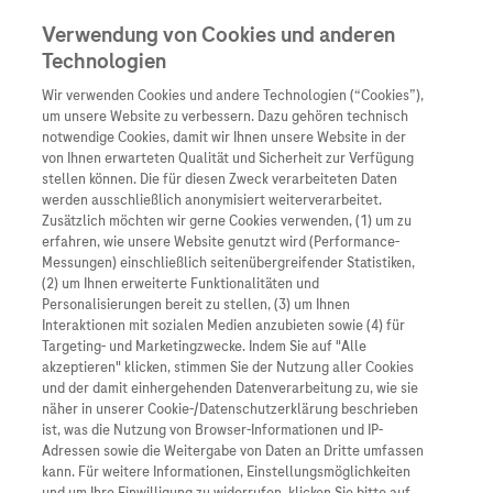
Verwendung von Cookies und anderen
Technologien
Wir verwenden Cookies und andere Technologien (“Cookies”),
Unternehmen
um unsere Website zu verbessern. Dazu gehören technisch
notwendige Cookies, damit wir Ihnen unsere Website in der
Innovation
von Ihnen erwarteten Qualität und Sicherheit zur Verfügung
stellen können. Die für diesen Zweck verarbeiteten Daten
Übersicht
Patienteninformati
werden ausschließlich anonymisiert weiterverarbeitet.
Übersicht
Arzneimittel
Zusätzlich möchten wir gerne Cookies verwenden, (1) um zu
Wer wir sind
erfahren, wie unsere Website genutzt wird (Performance-
Übersicht
Diagnostik
Messungen) einschließlich seitenübergreifender Statistiken,
Forschung
Übersicht
(2) um Ihnen erweiterte Funktionalitäten und
Was uns antreibt
Unser Service für Pat
Personalisierungen bereit zu stellen, (3) um Ihnen
Personalisierte Mediz
Interaktionen mit sozialen Medien anzubieten sowie (4) für
Kontakt
Arzneimittel A-Z
Unsere Standorte
Targeting- und Marketingzwecke. Indem Sie auf "Alle
Informationen zu Kra
Presse
akzeptieren" klicken, stimmen Sie der Nutzung aller Cookies
Digitalisierung
und der damit einhergehenden Datenverarbeitung zu, wie sie
Roche Pipeline
Roche Stories
Karriere
näher in unserer Cookie-/Datenschutzerklärung beschrieben
Diagnostik ist Vorsor
Blog Zukunftslabor
ist, was die Nutzung von Browser-Informationen und IP-
Roche Fachportal
Events
Adressen sowie die Weitergabe von Daten an Dritte umfassen
Klinische Studien
kann. Für weitere Informationen, Einstellungsmöglichkeiten