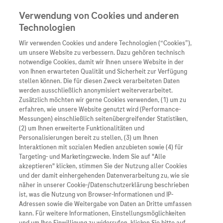
Verwendung von Cookies und anderen
Technologien
Wir verwenden Cookies und andere Technologien (“Cookies”),
Unternehmen
um unsere Website zu verbessern. Dazu gehören technisch
notwendige Cookies, damit wir Ihnen unsere Website in der
Innovation
von Ihnen erwarteten Qualität und Sicherheit zur Verfügung
stellen können. Die für diesen Zweck verarbeiteten Daten
Übersicht
Patienteninformati
werden ausschließlich anonymisiert weiterverarbeitet.
Übersicht
Arzneimittel
Zusätzlich möchten wir gerne Cookies verwenden, (1) um zu
Wer wir sind
erfahren, wie unsere Website genutzt wird (Performance-
Übersicht
Diagnostik
Messungen) einschließlich seitenübergreifender Statistiken,
Forschung
Übersicht
(2) um Ihnen erweiterte Funktionalitäten und
Was uns antreibt
Unser Service für Pat
Personalisierungen bereit zu stellen, (3) um Ihnen
Personalisierte Mediz
Interaktionen mit sozialen Medien anzubieten sowie (4) für
Kontakt
Arzneimittel A-Z
Unsere Standorte
Targeting- und Marketingzwecke. Indem Sie auf "Alle
Informationen zu Kra
Presse
akzeptieren" klicken, stimmen Sie der Nutzung aller Cookies
Digitalisierung
und der damit einhergehenden Datenverarbeitung zu, wie sie
Roche Pipeline
Roche Stories
Karriere
näher in unserer Cookie-/Datenschutzerklärung beschrieben
Diagnostik ist Vorsor
Blog Zukunftslabor
ist, was die Nutzung von Browser-Informationen und IP-
Roche Fachportal
Events
Adressen sowie die Weitergabe von Daten an Dritte umfassen
Klinische Studien
kann. Für weitere Informationen, Einstellungsmöglichkeiten