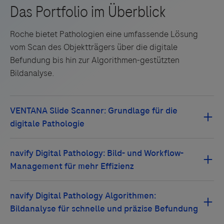
Roche bietet Pathologien eine umfassende Lösung
vom Scan des Objektträgers über die digitale
Befundung bis hin zur Algorithmen-gestützten
Bildanalyse.
Mit den CE-IVD zertifizierten VENTANA Slide Scannern
können gefärbte Gewebeproben in
hoher Bildqualität
digitalisiert, komprimiert, gespeichert und betrachtet
werden. Sie zeichnen sich durch
intuitive Bedienung,
Robustheit, hohe Bildqualität
und
Workflow-
Flexibilität
aus. Die
dynamische Fokus-Technologie
verfolgt die Gewebetiefe in Echtzeit und nutzt die