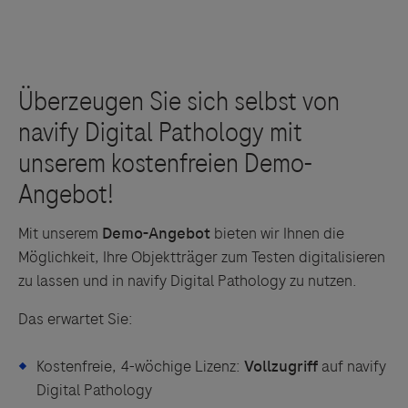
Daten für hochauflösende Bilder.
Je nach Anforderung stehen zwei Scanner zur
Verfügung:
Mit unserem
Demo-Angebot
bieten wir Ihnen die
Die leistungsstarke und CE-IVD zertifizierte
Möglichkeit, Ihre Objektträger zum Testen digitalisieren
Bildmanagement-Software
navify Digital
zu lassen und in navify Digital Pathology zu nutzen.
Die Bildanalyse-Algorithmen
verbessern den
Pathology ermöglicht das Management des
Standard der Patientenversorgung. In
gesamten Prozesses vom Scan über die
Das erwartet Sie:
Kombination mit unserem Portfolio wichtiger
automatisierte, algorithmen-gestützte
Biomarker wird eine schnelle diagnostische
Bildanalyse bis zum digitalen Patientenbericht.
Kostenfreie, 4-wöchige Lizenz:
Vollzugriff
auf navify
Validierung ermöglicht, um standardisierte,
Digital Pathology
navify Digital Pathology ist als On-Premise- und
reproduzierbare und zuverlässige Ergebnisse zu