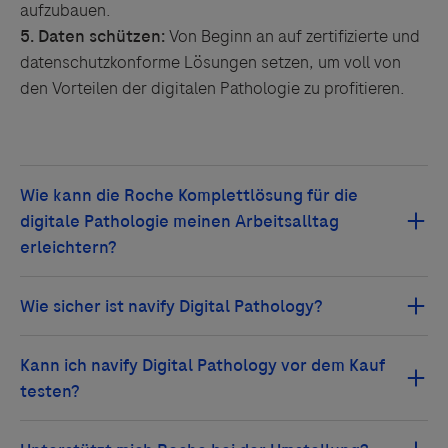
aufzubauen.
5.
Daten schützen:
Von Beginn an auf zertifizierte und
datenschutzkonforme Lösungen setzen, um voll von
den Vorteilen der digitalen Pathologie zu profitieren.
Roche bietet eine Komplettlösung für die digitale
Pathologie, welche Ihren Arbeitsalltag durch eine
intuitive Bedienbarkeit
,
flexible Workflows
("load
navify Digital Pathology erfüllt
höchste
and walk away")
, automatische
Sicherheitsstandards
und bietet
umfassende
Fallzusammenstellung
,
schnelle und präzise
Datenschutzmaßnahmen
, einschließlich
Analysen
sowie
Algorithmen gestützte Diagnosen
,
Verschlüsselung und Zugriffssteuerung
. Dies wird
Ja, Roche bietet eine
kostenfreie, vierwöchige
deutlich entlastet.
Der Fernzugriff ermöglicht eine