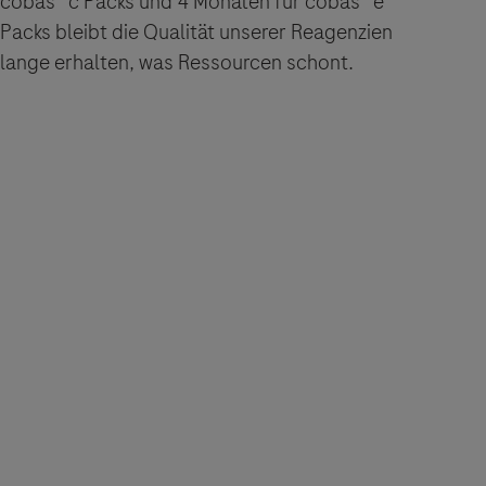
cobas® c Packs und 4 Monaten für cobas® e
Packs bleibt die Qualität unserer Reagenzien
lange erhalten, was Ressourcen schont.