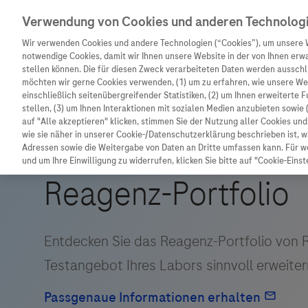
Verwendung von Cookies und anderen Technolog
Wir verwenden Cookies und andere Technologien (“Cookies”), um unsere 
notwendige Cookies, damit wir Ihnen unsere Website in der von Ihnen erw
stellen können. Die für diesen Zweck verarbeiteten Daten werden ausschli
möchten wir gerne Cookies verwenden, (1) um zu erfahren, wie unsere W
Unternehmen
Innovation
Patienteninformation
einschließlich seitenübergreifender Statistiken, (2) um Ihnen erweiterte 
stellen, (3) um Ihnen Interaktionen mit sozialen Medien anzubieten sowie 
auf "Alle akzeptieren" klicken, stimmen Sie der Nutzung aller Cookies u
wie sie näher in unserer Cookie-/Datenschutzerklärung beschrieben ist, 
Adressen sowie die Weitergabe von Daten an Dritte umfassen kann. Für we
und um Ihre Einwilligung zu widerrufen, klicken Sie bitte auf "Cookie-Einst
Unternehmen
Innovation
Patienteninformat
Wer wir sind
Forschung
Unser Service für P
Was uns antreibt
Personalisierte Medizin
Informationen zu K
Unsere Standorte
Digitalisierung
Diagnostik ist Vors