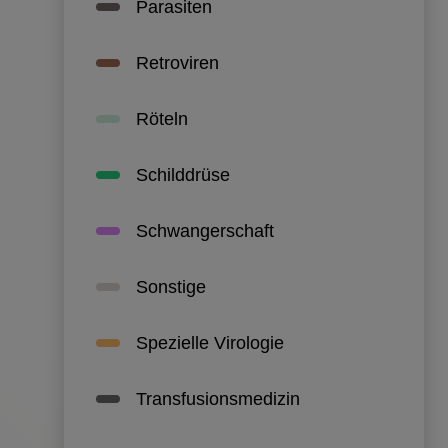
Der Herau
und lehnt