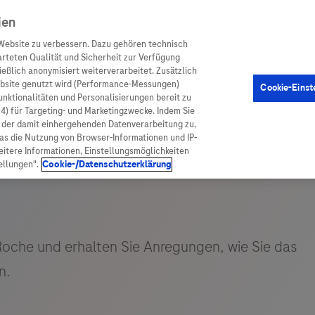
ien
Website zu verbessern. Dazu gehören technisch
arteten Qualität und Sicherheit zur Verfügung
eßlich anonymisiert weiterverarbeitet. Zusätzlich
ebsite genutzt wird (Performance-Messungen)
Cookie-Einst
en
Arzneimittel
Diagnostik
Funktionalitäten und Personalisierungen bereit zu
(4) für Targeting- und Marketingzwecke. Indem Sie
nd der damit einhergehenden Datenverarbeitung zu,
was die Nutzung von Browser-Informationen und IP-
itere Informationen, Einstellungsmöglichkeiten
ellungen".
Cookie-/Datenschutzerklärung
ionen
Arzneimittel
atient:innen
Arzneimittel A-Z
rankheiten
Roche Pipeline
orge
Roche Fachportal