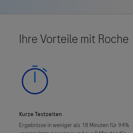
Roche Stories
Blog Zukunftslabor
Klinische Studien
Events
Podcast
Ergebnisse in weniger als 18 Minuten für 94%