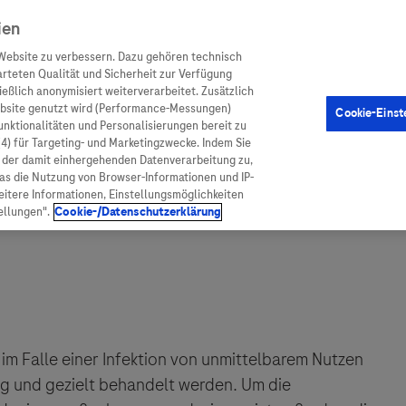
ien
Website zu verbessern. Dazu gehören technisch
arteten Qualität und Sicherheit zur Verfügung
eßlich anonymisiert weiterverarbeitet. Zusätzlich
ebsite genutzt wird (Performance-Messungen)
Cookie-Einst
en
Arzneimittel
Diagnostik
Funktionalitäten und Personalisierungen bereit zu
(4) für Targeting- und Marketingzwecke. Indem Sie
nd der damit einhergehenden Datenverarbeitung zu,
was die Nutzung von Browser-Informationen und IP-
itere Informationen, Einstellungsmöglichkeiten
ellungen".
Cookie-/Datenschutzerklärung
ionen
Arzneimittel
atient:innen
Arzneimittel A-Z
rankheiten
Roche Pipeline
 im Falle einer Infektion von unmittelbarem Nutzen
tig und gezielt behandelt werden. Um die
orge
Roche Fachportal