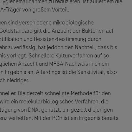
e Hygienemaßnahmen zu reduzieren, ist außerdem die
A-Träger von großem Vorteil.
Vigilanz-Training
ken sind verschiedene mikrobiologische
Goldstandard gilt die Anzucht der Bakterien auf
tifikation und Resistenzbestimmung durch
hr zuverlässig, hat jedoch den Nachteil, dass bis
s vorliegt. Schnellere Kulturverfahren auf so
lichen Anzucht und MRSA-Nachweis in einem
Ergebnis an. Allerdings ist die Sensitivität, also
ch niedriger.
ebsites Dritter werden im Sinne des Servicegedankens
sgeber äußert keine Meinung über den Inhalt von Websit
neller. Die derzeit schnellste Methode für den
 ausdrücklich jegliche Verantwortung für Drittinforma
wird ein molekularbiologisches Verfahren, die
deren Verwendung ab.
ltigung von DNA, genutzt, um gezielt diejenigen
nz verhelfen. Mit der PCR ist ein Ergebnis bereits