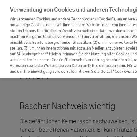
Verwendung von Cookies und anderen Technolog
Wir verwenden Cookies und andere Technologien (“Cookies”), um unsere 
notwendige Cookies, damit wir Ihnen unsere Website in der von Ihnen erw
stellen können. Die für diesen Zweck verarbeiteten Daten werden ausschli
möchten wir gerne Cookies verwenden, (1) um zu erfahren, wie unsere W
Unternehmen
Innovation
Patienteninformation
einschließlich seitenübergreifender Statistiken, (2) um Ihnen erweiterte 
stellen, (3) um Ihnen Interaktionen mit sozialen Medien anzubieten sowie 
auf "Alle akzeptieren" klicken, stimmen Sie der Nutzung aller Cookies u
wie sie näher in unserer Cookie-/Datenschutzerklärung beschrieben ist, 
Adressen sowie die Weitergabe von Daten an Dritte umfassen kann. Für we
und um Ihre Einwilligung zu widerrufen, klicken Sie bitte auf "Cookie-Einst
Unternehmen
Innovation
Patienteninformat
Wer wir sind
Forschung
Unser Service für P
Was uns antreibt
Personalisierte Medizin
Informationen zu K
Die gefährlichen Keime rasch nachzuweisen, ist
für den betroffenen Patienten: Er kann frühzei
Unsere Standorte
Digitalisierung
Diagnostik ist Vors