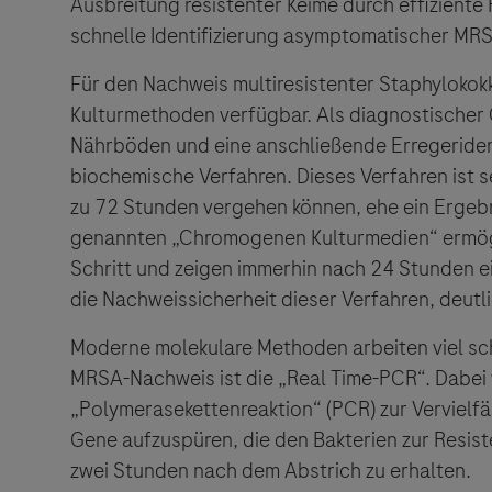
Ausbreitung resistenter Keime durch effizient
schnelle Identifizierung asymptomatischer MRS
Roche Stories
Blog Zukunftslabor
Klinische Studien
Für den Nachweis multiresistenter Staphylokok
Events
Kulturmethoden verfügbar. Als diagnostischer 
Nährböden und eine anschließende Erregeriden
Podcast
biochemische Verfahren. Dieses Verfahren ist se
zu 72 Stunden vergehen können, ehe ein Ergebni
genannten „Chromogenen Kulturmedien“ ermög
Schritt und zeigen immerhin nach 24 Stunden ein 
die Nachweissicherheit dieser Verfahren, deutli
Links zu W
Der Herau
Moderne molekulare Methoden arbeiten viel sch
und lehnt
MRSA-Nachweis ist die „Real Time-PCR“. Dabei 
„Polymerasekettenreaktion“ (PCR) zur Vervielfä
Gene aufzuspüren, die den Bakterien zur Resiste
zwei Stunden nach dem Abstrich zu erhalten.