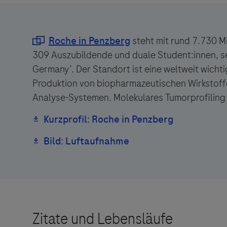
in Betrieb genommen. Die behördliche Nutz- un
2
befinden sich die Medienversorgung (Wasser, R
wurde per 1. Mai 2024 beantragt.
mit dem Niedrigtemperatur-Warmwassernetz
Gase), die Inaktivierungsanlagen für feste und 
(Autoklav und thermische Abwasserinaktivierun
Umsetzung eines auf Nachhaltigkeit und G
steht mit rund 7.730 M
Lagerräume. Die mit CO
-armer Niedertempera
ausgerichteten Lüftungskonzeptes, zum Beis
2
309 Auszubildende und duale Student:innen, sei
Lüftungssteuerung und -absenkung (beispie
Wärmerückgewinnung ausgestattete Lüftungsan
Germany’. Der Standort ist eine weltweit wicht
Dachgeschoss.
Produktion von biopharmazeutischen Wirkstoff
Analyse-Systemen. Molekulares Tumorprofiling 