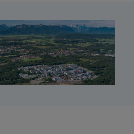
2
0 m
Lüftungsanlage, Wärmerückgewinnung
2
2
d 3.800 m
; rund 4.000 m
inklusive
mkleide etc. auf vorhandenen Zwischenebenen
g practice = Gute Herstellungspraxis. GMP
ng, Verarbeitung, Verpackung und Lagerung von
lichen Qualitätsstandards sicher. Somit erhalten
e in kompromisslos hoher Qualität.