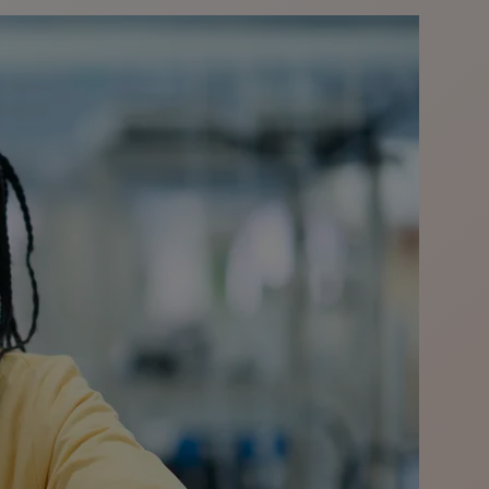
Roche, Prof. Dr. Hagen
ermann, Werkleiter Roche in
izielle Einweihung des neuen
rt. Die Veranstaltung fand am
r. Markus Söder sowie
schung statt.
Roche damit wiederholt zum
ie für Gen- und Zelltherapien”
ünftig hochinnovative
 für klinische Studien her.