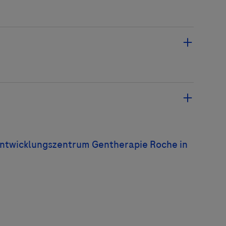
ion von rekombinanten Adeno-assoziierten
eutische Wirkstoffe für klinische Studien, die
den, um gesunde Gene in menschliche Zellen
chleusen.
züglich Investition für die Infrastruktur
 inklusive Technikzentrale
2
0 m
GMP*-Produktion
2
rgeschoss:
rund 1.100 m
(2 x 550) non-GMP*
Analytische Entwicklung
2
0 m
Schleusen, Medienversorgung, Kühl- und