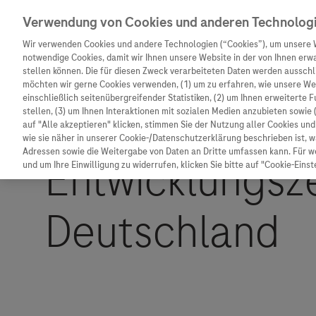
Verwendung von Cookies und anderen Technolog
Wir verwenden Cookies und andere Technologien (“Cookies”), um unsere 
notwendige Cookies, damit wir Ihnen unsere Website in der von Ihnen erw
stellen können. Die für diesen Zweck verarbeiteten Daten werden ausschli
möchten wir gerne Cookies verwenden, (1) um zu erfahren, wie unsere W
Unternehmen
Innovation
Patienteninformation
einschließlich seitenübergreifender Statistiken, (2) um Ihnen erweiterte 
stellen, (3) um Ihnen Interaktionen mit sozialen Medien anzubieten sowie 
auf "Alle akzeptieren" klicken, stimmen Sie der Nutzung aller Cookies u
wie sie näher in unserer Cookie-/Datenschutzerklärung beschrieben ist, 
Adressen sowie die Weitergabe von Daten an Dritte umfassen kann. Für we
und um Ihre Einwilligung zu widerrufen, klicken Sie bitte auf "Cookie-Einst
Unternehmen
Innovation
Patienteninformat
Wer wir sind
Forschung
Unser Service für P
Was uns antreibt
Personalisierte Medizin
Informationen zu K
Unsere Standorte
Digitalisierung
Diagnostik ist Vors