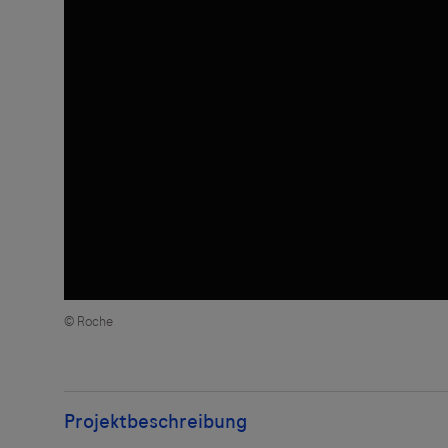
Der Herau
und lehnt
© Roche