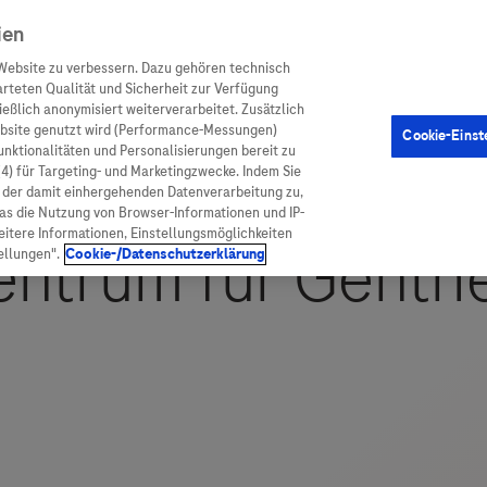
ien
Website zu verbessern. Dazu gehören technisch
arteten Qualität und Sicherheit zur Verfügung
eßlich anonymisiert weiterverarbeitet. Zusätzlich
ebsite genutzt wird (Performance-Messungen)
Cookie-Einst
en
Arzneimittel
Diagnostik
Funktionalitäten und Personalisierungen bereit zu
(4) für Targeting- und Marketingzwecke. Indem Sie
nd der damit einhergehenden Datenverarbeitung zu,
was die Nutzung von Browser-Informationen und IP-
itere Informationen, Einstellungsmöglichkeiten
ellungen".
Cookie-/Datenschutzerklärung
ionen
Arzneimittel
atient:innen
Arzneimittel A-Z
rankheiten
Roche Pipeline
orge
Roche Fachportal