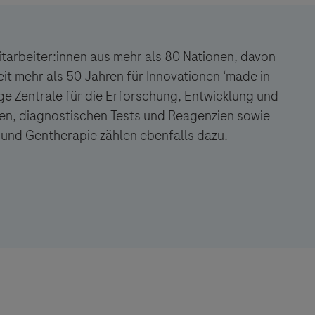
d Betriebsbewilligung
einstwasser, Dampf,
flüssige Reststoffe
Dachgeschoss:
rund 60
g) sowie Kühl- und
MP-Anforderungen
etc.
itarbeiter:innen aus mehr als 80 Nationen, davon
turheizung und
piel nutzungsbasierte
t mehr als 50 Jahren für Innovationen ‘made in
lsweise Nachtabsenkung)
Arbeitsfläche total:
run
lage befindet sich im
ige Zentrale für die Erforschung, Entwicklung und
Dokumentationsplätze, U
en, diagnostischen Tests und Reagenzien sowie
und Gentherapie zählen ebenfalls dazu.
*GMP:
good manufacturin
stellt für die Herstellu
Arzneimittel die erforder
Patien:tinnen Medikament